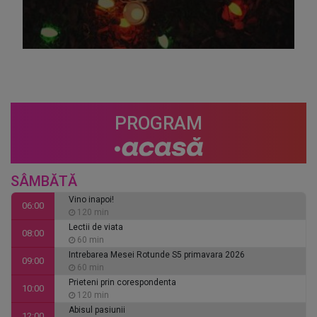
PROGRAM
SÂMBĂTĂ
Vino inapoi!
06:00
120 min
Lectii de viata
08:00
60 min
Intrebarea Mesei Rotunde S5 primavara 2026
09:00
60 min
Prieteni prin corespondenta
10:00
120 min
Abisul pasiunii
12:00