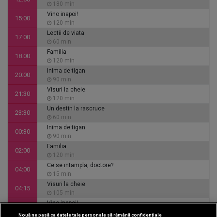
180 min
Vino inapoi!
15:00
120 min
Lectii de viata
17:00
60 min
Familia
18:00
120 min
Inima de tigan
20:00
90 min
Visuri la cheie
21:30
120 min
Un destin la rascruce
23:30
60 min
Inima de tigan
00:30
90 min
Familia
02:00
120 min
Ce se intampla, doctore?
04:00
15 min
Visuri la cheie
04:15
105 min
Vino inapoi!
06:00
120 min
Nouă ne pasă ca datele tale personale să rămână confidențiale