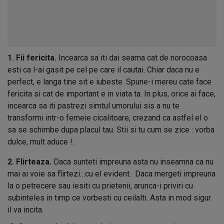
1. Fii fericita.
Incearca sa iti dai seama cat de norocoasa
esti ca l-ai gasit pe cel pe care il cautai. Chiar daca nu e
perfect, e langa tine sit e iubeste. Spune-i mereu cate face
fericita si cat de important e in viata ta.
In plus, orice ai face,
incearca sa iti pastrezi simtul umorului sis a nu te
transformi intr-o femeie cicalitoare, crezand ca astfel el o
sa se schimbe dupa placul tau. Stii si tu cum se zice : vorba
dulce, mult aduce !.
2. Flirteaza.
Daca sunteti impreuna asta nu inseamna ca nu
mai ai voie sa flirtezi…cu el evident.
Daca mergeti impreuna
la o petrecere sau iesiti cu prietenii, arunca-i priviri cu
subinteles in timp ce vorbesti cu ceilalti.
Asta in mod sigur
il va incita.