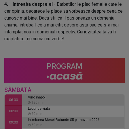
4. Intreaba despre el
- Barbatilor le plac femeile care le
cer opinia, deoarece le place sa vorbeasca despre ceea ce
cunosc mai bine. Daca stii ca il pasioneaza un domeniu
anume, intreba-l ce a mai citit despre asta sau ce s-a mai
intamplat nou in domeniul respectiv. Curiozitatea ta va fi
rasplatita… nu numai cu vorbe!
PROGRAM
SÂMBĂTĂ
Vino inapoi!
06:00
120 min
Lectii de viata
08:00
60 min
Intrebarea Mesei Rotunde S5 primavara 2026
09:00
60 min