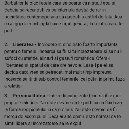
Barbatilor le plac fetele care se poarta ca niste…fete, si
trebuie sa recunosti ca se intampla destul de rar in
societatea contemoporana sa gasesti o astfel de fata. Asa
ca ai grija la machiaj, la haine si, in general, la felul in care te
porti.
2. Liberatea
- Incredere in sine este foarte importanta
pentru o femeie. Incearca sa fii si tu increzatoare si sa nu il
sufoci cu atentie, alinturi si gesturi romantice. Ofera-i
libertatea si spatiul de care are nevoie. Lasa-l pe el sa
decida daca vrea sa petreceti mai mult timp impreuna.
Incearca sa iti tii sub control temerile, cel putin in prima faza
a relatiei.
3. Personalitatea
- Intr-o discutie este bine sa iti expui
propriile tale idei. Nu este nevoie sa te porti ca un fluid care
ia forma recipientului in care e pus. Nu este nevoie sa fii
mereu de acord cu el. Daca ai alte opinii, este normal sa te
simti libera si increzatoare sa le expui.