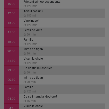
Prieteni prin corespondenta
10:00
120 min
Abisul pasiunii
12:00
180 min
Vino inapoi!
15:00
120 min
Lectii de viata
17:00
60 min
Familia
18:00
120 min
Inima de tigan
20:00
90 min
Visuri la cheie
21:30
120 min
Un destin la rascruce
23:30
60 min
Inima de tigan
00:30
90 min
Familia
02:00
120 min
Ce se intampla, doctore?
04:00
15 min
Visuri la cheie
04:15