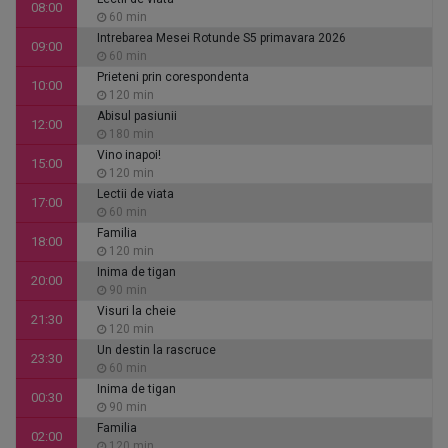
08:00
60 min
Intrebarea Mesei Rotunde S5 primavara 2026
09:00
60 min
Prieteni prin corespondenta
10:00
120 min
Abisul pasiunii
12:00
180 min
Vino inapoi!
15:00
120 min
Lectii de viata
17:00
60 min
Familia
18:00
120 min
Inima de tigan
20:00
90 min
Visuri la cheie
21:30
120 min
Un destin la rascruce
23:30
60 min
Inima de tigan
00:30
90 min
Familia
02:00
120 min