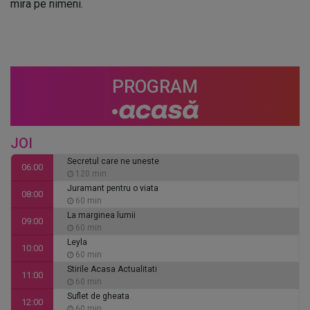
mira pe nimeni.
PROGRAM
JOI
Secretul care ne uneste
06:00
120 min
Juramant pentru o viata
08:00
60 min
La marginea lumii
09:00
60 min
Leyla
10:00
60 min
Stirile Acasa Actualitati
11:00
60 min
Suflet de gheata
12:00
60 min