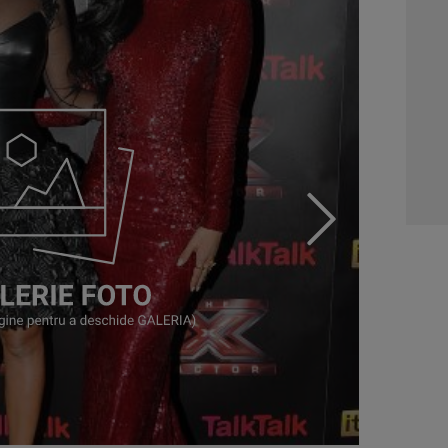
01:0
03:1
04:4
05:1
06:0