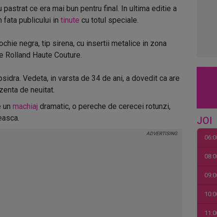
 pastrat ce era mai bun pentru final. In ultima editie a
 fata publicului in
tinute
cu totul speciale.
chie negra, tip sirena, cu insertii metalice in zona
e Rolland Haute Couture.
psidra. Vedeta, in varsta de 34 de ani, a dovedit ca are
ezenta de neuitat.
e un
machiaj
dramatic, o pereche de cerecei rotunzi,
easca.
JOI
06:0
08:0
09:0
10:0
11:0