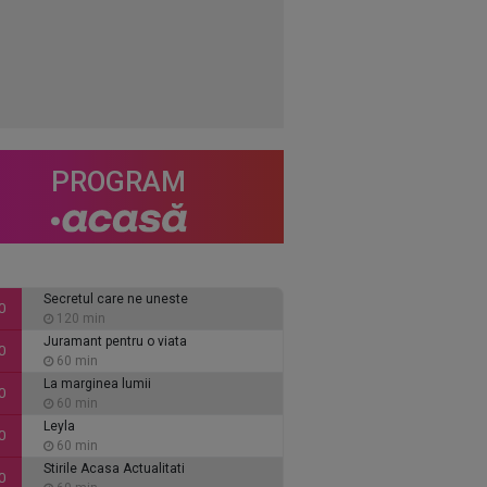
PROGRAM
Secretul care ne uneste
0
120 min
Juramant pentru o viata
0
60 min
La marginea lumii
0
60 min
Leyla
0
60 min
Stirile Acasa Actualitati
0