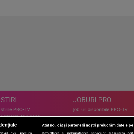
STIRI
JOBURI PRO
Stirile PRO•TV
Job-uri disponibile PRO•TV
Romania, te iubesc!
dențiale
Atât noi, cât și partenerii noștri prelucrăm datele pen
LIFESTYLE
tivul dvs., precum
Dezvoltarea și îmbunătățirea serviciilor. Măsurarea per