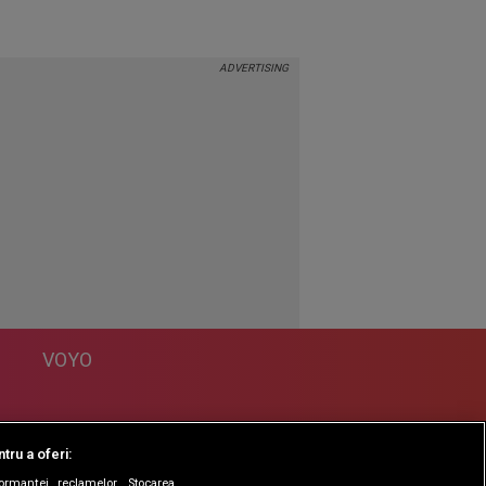
VOYO
DESPRE
tru a oferi:
Politica Confidentialitate
formanței reclamelor. Stocarea