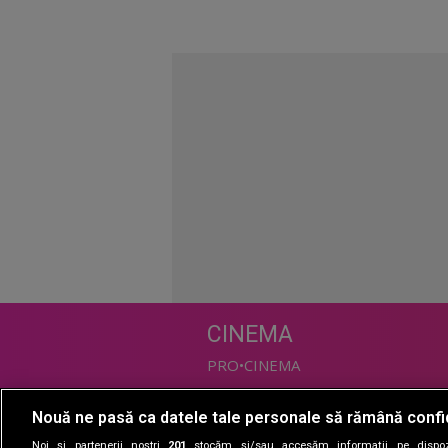
CINEMA
PRO•CINEMA
Nouă ne pasă ca datele tale personale să rămână confi
DIVERTISMENT
Noi și partenerii noștri
201
stocăm și/sau accesăm informații pe dispozi