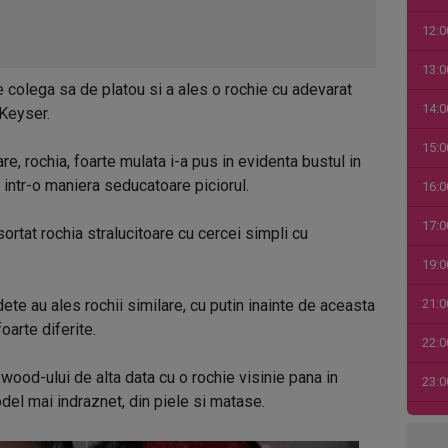
12:0
13:0
de colega sa de platou si a ales o rochie cu adevarat
14:0
Keyser.
15:0
are, rochia, foarte mulata i-a pus in evidenta bustul in
t intr-o maniera seducatoare piciorul.
16:0
17:0
sortat rochia stralucitoare cu cercei simpli cu
19:0
te au ales rochii similare, cu putin inainte de aceasta
21:0
foarte diferite.
22:0
ywood-ului de alta data cu o rochie visinie pana in
23:0
del mai indraznet, din piele si matase.
00:0