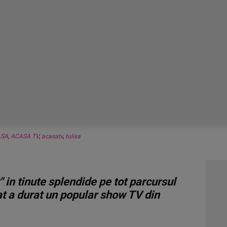
ASA
,
ACASA TV
,
acasatv
,
tulisa
" in tinute splendide pe tot parcursul
at a durat un popular show TV din