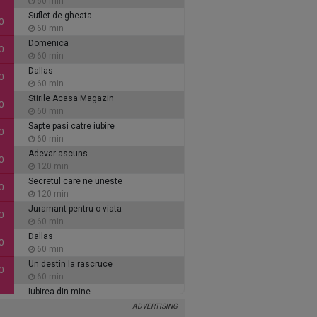
60 min
Suflet de gheata
0
60 min
Domenica
0
60 min
Dallas
0
60 min
Stirile Acasa Magazin
0
60 min
Sapte pasi catre iubire
0
60 min
Adevar ascuns
0
120 min
Secretul care ne uneste
0
120 min
Juramant pentru o viata
0
60 min
Dallas
0
60 min
Un destin la rascruce
0
60 min
Iubirea din mine
0
60 min