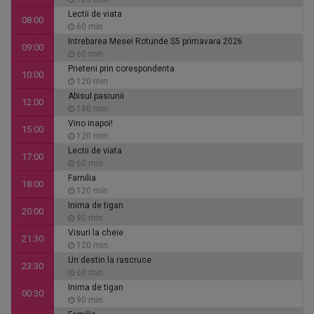
Lectii de viata
08:00
60 min
Intrebarea Mesei Rotunde S5 primavara 2026
09:00
60 min
Prieteni prin corespondenta
10:00
120 min
Abisul pasiunii
12:00
180 min
Vino inapoi!
15:00
120 min
Lectii de viata
17:00
60 min
Familia
18:00
120 min
Inima de tigan
20:00
90 min
Visuri la cheie
21:30
120 min
Un destin la rascruce
23:30
60 min
Inima de tigan
00:30
90 min