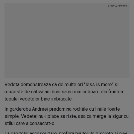
Vedeta demonstreaza ca de multe ori "less is more" si
reuseste de cativa ani buni sa nu mai coboare din fruntea
topului vedetelor bine imbracate.
In garderoba Andreei predomina rochiile cu liniile foarte
simple. Vedetei nu-i place sa riste, asa ca merge la sigur cu
stilul care a consacrat-o.
La capitolul accesorizare, prefera bijuteriile discrete si nu-i