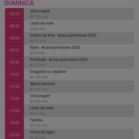
DUMINICĂ
Vino inapoi!
06:00
120 min
Lectii de viata
08:00
60 min
Doctor de bine - Acasa primavara 2026
09:00
30 min
iBani - Acasa primavara 2026
09:30
15 min
ProVerde - Acasa primavara 2026
09:45
15 min
Dragoste cu repetitie
10:00
120 min
Abisul pasiunii
12:00
180 min
Vino inapoi!
15:00
120 min
Lectii de viata
17:00
60 min
Familia
18:00
120 min
Inima de tigan
20:00
90 min