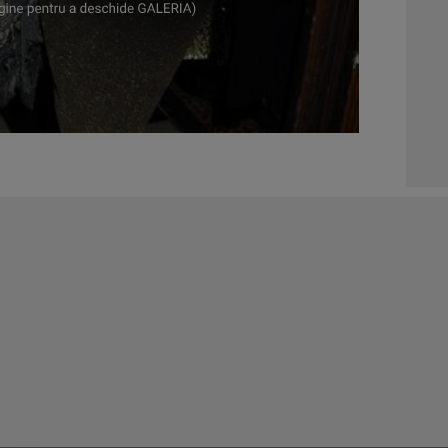
03:1
04:4
05:1
06:0