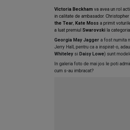
Victoria Beckham
va avea un rol act
in calitate de ambasador. Christopher
the Tear
,
Kate Moss
a primit voturil
a luat premiul
Swarovski
la categori
Georgia May Jagger
a fost numita m
Jerry Hall, pentru ca a inspirat-o, ada
Whiteley
si
Daisy Lowe
) sunt model
In galeria foto de mai jos le poti adm
cum s-au imbracat?