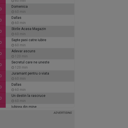
60 min
Domenica
0
60 min
Dallas
0
60 min
Stirile Acasa Magazin
0
60 min
Sapte pasi catre iubire
0
60 min
Adevar ascuns
0
120 min
Secretul care ne uneste
0
120 min
Juramant pentru o viata
0
60 min
Dallas
0
60 min
Un destin la rascruce
0
60 min
Iubirea din mine
0
60 min
Inimi de cenusa
0
135 min