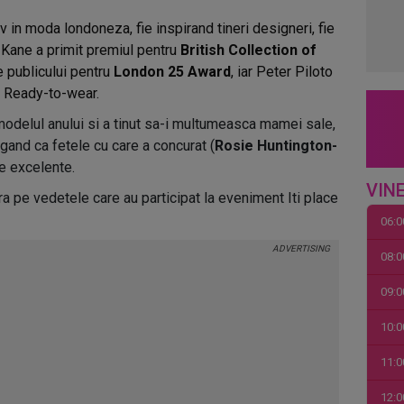
iv in moda londoneza, fie inspirand tineri designeri, fie
 Kane a primit premiul pentru
British Collection of
e publicului pentru
London 25 Award
, iar Peter Piloto
a Ready-to-wear.
odelul anului si a tinut sa-i multumeasca mamei sale,
ugand ca fetele cu care a concurat (
Rosie Huntington-
e excelente.
VINE
ira pe vedetele care au participat la eveniment Iti place
06:0
08:0
09:0
10:0
11:0
12:0