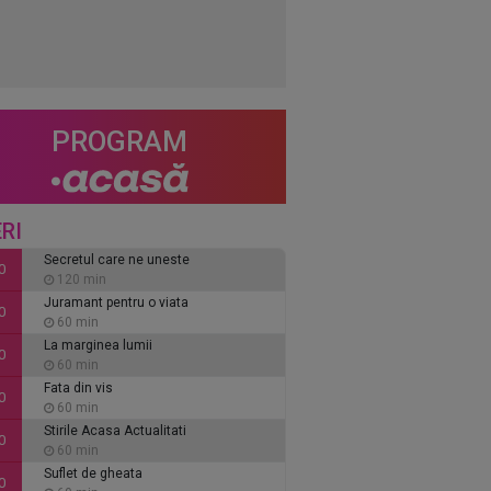
PROGRAM
RI
Secretul care ne uneste
0
120 min
Juramant pentru o viata
0
60 min
La marginea lumii
0
60 min
Fata din vis
0
60 min
Stirile Acasa Actualitati
0
60 min
Suflet de gheata
0