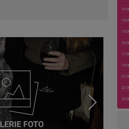
13:0
14:0
15:0
16:0
17:0
19:0
21:0
22:0
23:0
00:0
01:0