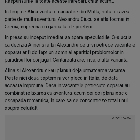
Raspunsurile la toate aceste intrebari, chiar acum...
In timp ce Alina vizita o manastire din Malta, sotul ei avea
parte de multa aventura. Alexandru Ciucu se afla tocmai in
Grecia, impreuna cu gasca lui de prieteni.
In presa au inceput imediat sa apara speculatiile. S-a scris
ca decizia Alinei si a lui Alexandru de a-si petrece vacantele
separat ar fi de fapt un semn al aparitiei problemelor in
paradisul lor conjugal. Cantareata are, insa, o alta varianta.
Alina si Alexandru si-au planuit deja urmatoarea vacanta.
Peste nici doua saptamini vor pleca in Italia, de data
aceasta impreuna. Daca in vacantele petrecute separat au
combinat relaxarea cu aventura, acum cei doi planuiesc o
escapada romantica, in care sa se concentreze total unul
asupra celuilalt.