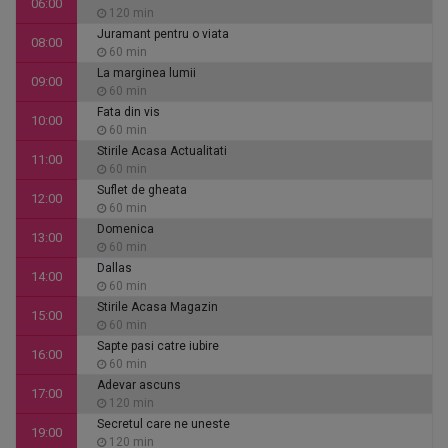
06:00
120 min
Juramant pentru o viata
08:00
60 min
La marginea lumii
09:00
60 min
Fata din vis
10:00
60 min
Stirile Acasa Actualitati
11:00
60 min
Suflet de gheata
12:00
60 min
Domenica
13:00
60 min
Dallas
14:00
60 min
Stirile Acasa Magazin
15:00
60 min
Sapte pasi catre iubire
16:00
60 min
Adevar ascuns
17:00
120 min
Secretul care ne uneste
19:00
120 min