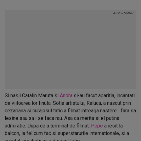
Si nasii Catalin Maruta si
Andra
si-au facut aparitia, incantati
de viitoarea lor finuta. Sotia artistului, Raluca, a nascut prin
cezariana si curajosul tatic a filmat intreaga nastere... fara sa
lesine sau sa i se faca rau. Asa ca merita si el putina
admiratie. Dupa ce a terminat de filmat,
Pepe
a iesit la
balcon, la fel cum fac si superstarurile internationale, si a
anuntat jurnalistii ca a devenit tatic.