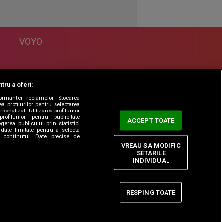
VOYO
DESPRE
tru a oferi:
Politica Confidentialitate
formanței reclamelor. Stocarea
Contact
a profilurilor pentru selectarea
sonalizat. Utilizarea profilurilor
rofilurilor pentru publicitate
ACCEPT TOATE
erea publicului prin statistici
date limitate pentru a selecta
ta conținutul. Date precise de
VREAU SA MODIFIC
SETARILE
INDIVIDUAL
RESPING TOATE