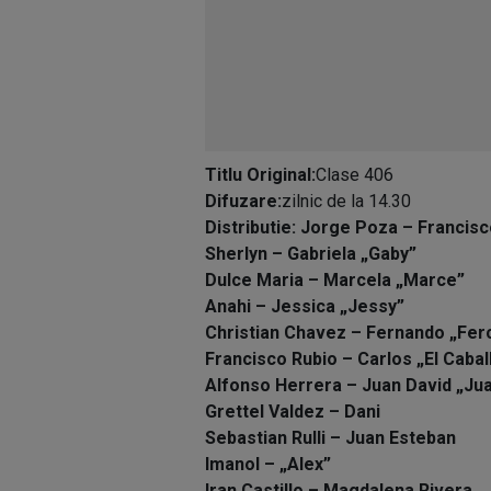
Titlu Original:
Clase 406
Difuzare:
zilnic de la 14.30
Distributie: Jorge Poza – Franci
Sherlyn – Gabriela „Gaby”
Dulce Maria – Marcela „Marce”
Anahi – Jessica „Jessy”
Christian Chavez – Fernando „Fer
Francisco Rubio – Carlos „El Cabal
Alfonso Herrera – Juan David „Ju
Grettel Valdez – Dani
Sebastian Rulli – Juan Esteban
Imanol – „Alex”
Iran Castillo – Magdalena Rivera