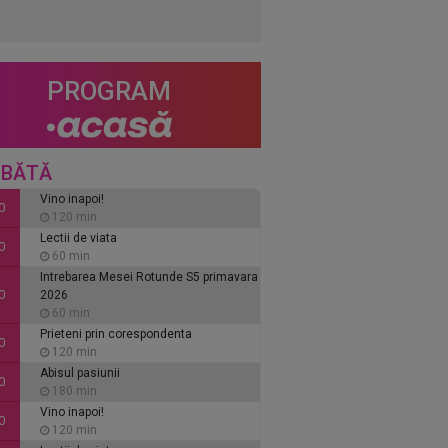
PROGRAM
BĂTĂ
Vino inapoi!
0
120 min
Lectii de viata
0
60 min
Intrebarea Mesei Rotunde S5 primavara
0
2026
60 min
Prieteni prin corespondenta
0
120 min
Abisul pasiunii
0
180 min
Vino inapoi!
0
120 min