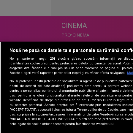
CINEMA
PRO•CINEMA
Nouă ne pasă ca datele tale personale să rămână confi
DIVERTISMENT
Noi și partenerii noștri
201
stocăm și/sau accesăm informații pe dispozi
PRO•TV
identificatorii cookie unici pentru prelucrarea datelor cu caracter personal. Puteț
alegerile dvs. făcând clic mai jos sau în orice moment, pe pagina cu politica 
Romanii au talent
Aceste alegeri vor fi raportate partenerilor noștri și nu vă vor afecta navigarea.
Mai
Vocea Romaniei
Noi si partenerii nostri (retelele de socializare si agentiile de publicitate partener
Las Fierbinti
nostri de servicii de date analitice) prelucram date pentru a permite website-
La Maruta
pentru a personaliza continutul si anunturile publicitare afisate in functie de inte
dvs., pentru a va oferi functionalitati aferente retelelor de socializare si pentru
Apropo TV
website. Beneficiati de drepturile prevazute de art. 15-22 din GDPR in legatura c
cu caracter personal. Aceste drepturi pot fi exercitate prin modalitatea indica
“ACCEPT TOATE”, acceptati folosirea tuturor Tehnologiilor de tip Cookie, care impl
dvs. cu privire la stocarea/accesarea informatiilor de catre Vendor-ii cu care col
“VREAU SA MODIFIC SETARILE INDIVIDUAL” puteti schimba preferintele in mod i
cele legate de cookie strict necesare pentru functionarea website-ului.