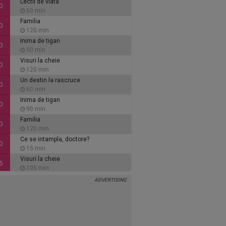
Lectii de viata
0
60 min
Familia
0
120 min
Inima de tigan
0
90 min
Visuri la cheie
0
120 min
Un destin la rascruce
0
60 min
Inima de tigan
0
90 min
Familia
0
120 min
Ce se intampla, doctore?
0
15 min
Visuri la cheie
5
105 min
Vino inapoi!
0
120 min