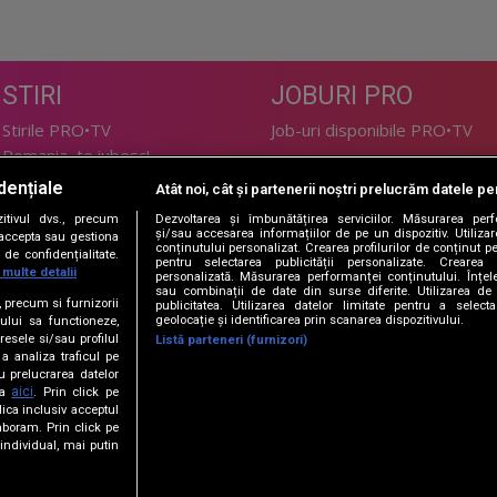
STIRI
JOBURI PRO
Stirile PRO•TV
Job-uri disponibile PRO•TV
Romania, te iubesc!
dențiale
Atât noi, cât și partenerii noștri prelucrăm datele pen
LIFESTYLE
tivul dvs., precum
Dezvoltarea și îmbunătățirea serviciilor. Măsurarea per
TEHNOLOGIE
Doctor de Bine
și/sau accesarea informațiilor de pe un dispozitiv. Utilizare
i accepta sau gestiona
conținutului personalizat. Crearea profilurilor de conținut per
de confidențialitate.
I Like IT
Acasă
pentru selectarea publicității personalizate. Crearea p
 multe detalii
personalizată. Măsurarea performanței conținutului. Înțeleg
Acasă Gold
sau combinații de date din surse diferite. Utilizarea de 
e, precum si furnizorii
publicitatea. Utilizarea datelor limitate pentru a selec
Perfecte
geolocație și identificarea prin scanarea dispozitivului.
ului sa functioneze,
SPORT
DeBarbati
resele si/sau profilul
Listă parteneri (furnizori)
 a analiza traficul pe
Foodstory
Sport.ro
u prelucrarea datelor
PRO•ARENA
aici
ta
. Prin click pe
ica inclusiv acceptul
aboram. Prin click pe
ECONOMIC
ndividual, mai putin
iBani