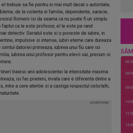
 el trebuie sa fie pentru ei mai mult decat o autoritate,
robleme, de la violenta in familie, dependente, saracie,
rofesorul Romero isi da seama ca nu poate fi un simplu
 faptul ca le este profesor, el le este pe rand
hiar detectiv. Serialul este si o poveste de iubire, in
entine, impulsive si intense, iubiri eterne care dureaza
 simtul datoriei primeaza, iubirea unui fiu care isi
SÂM
amilia, iubirea unui profesor pentru elevii sai, precum si
emeie.
06:0
tineri traiesc anii adolescentei la intensitate maxima
08:0
streaza, isi fac prieteni, invata care e diferenta dintre a
s, intre a cere atentie si a castiga respectul celorlalti,
09:0
 maturitate.
10:0
12:0
15:0