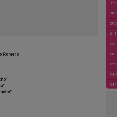
17:0
18:0
20:0
21:3
23:3
sco Romero
00:3
02:0
04:0
cho”
04:1
lo”
ancho”
06:0