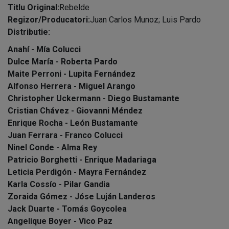
Titlu Original:
Rebelde
Regizor/Producatori:
Juan Carlos Munoz; Luis Pardo
Distributie:
Anahí - Mía Colucci
Dulce María - Roberta Pardo
Maite Perroni - Lupita Fernández
Alfonso Herrera - Miguel Arango
Christopher Uckermann - Diego Bustamante
Cristian Chávez - Giovanni Méndez
Enrique Rocha - León Bustamante
Juan Ferrara - Franco Colucci
Ninel Conde - Alma Rey
Patricio Borghetti - Enrique Madariaga
Leticia Perdigón - Mayra Fernández
Karla Cossío - Pilar Gandia
Zoraida Gómez - Jóse Luján Landeros
Jack Duarte - Tomás Goycolea
Angelique Boyer - Vico Paz