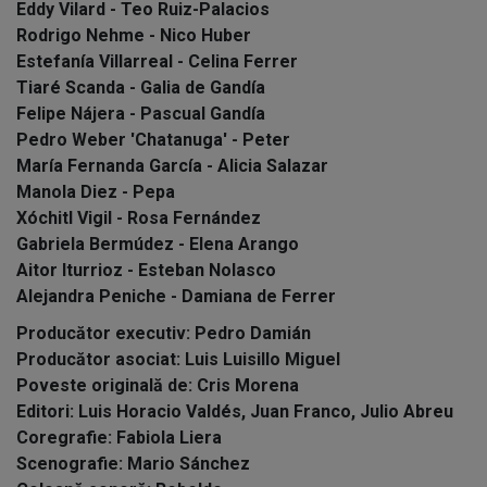
Eddy Vilard - Teo Ruiz-Palacios
Rodrigo Nehme - Nico Huber
Estefanía Villarreal - Celina Ferrer
Tiaré Scanda - Galia de Gandía
Felipe Nájera - Pascual Gandía
Pedro Weber 'Chatanuga' - Peter
María Fernanda García - Alicia Salazar
Manola Diez - Pepa
Xóchitl Vigil - Rosa Fernández
Gabriela Bermúdez - Elena Arango
Aitor Iturrioz - Esteban Nolasco
Alejandra Peniche - Damiana de Ferrer
Producător executiv: Pedro Damián
Producător asociat: Luis Luisillo Miguel
Poveste originală de: Cris Morena
Editori: Luis Horacio Valdés, Juan Franco, Julio Abreu
Coregrafie: Fabiola Liera
Scenografie: Mario Sánchez