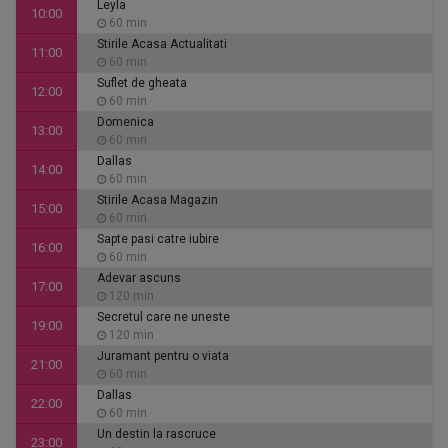
Leyla
10:00
60 min
Stirile Acasa Actualitati
11:00
60 min
Suflet de gheata
12:00
60 min
Domenica
13:00
60 min
Dallas
14:00
60 min
Stirile Acasa Magazin
15:00
60 min
Sapte pasi catre iubire
16:00
60 min
Adevar ascuns
17:00
120 min
Secretul care ne uneste
19:00
120 min
Juramant pentru o viata
21:00
60 min
Dallas
22:00
60 min
Un destin la rascruce
23:00