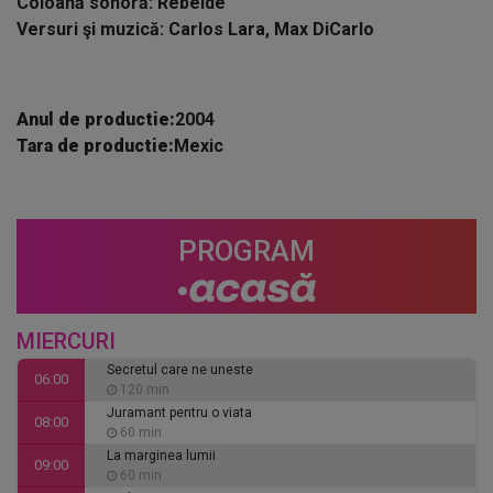
Coloană sonoră: Rebelde
Versuri şi muzică: Carlos Lara, Max DiCarlo
Anul de productie:
2004
Tara de productie:
Mexic
PROGRAM
MIERCURI
Secretul care ne uneste
06:00
120 min
Juramant pentru o viata
08:00
60 min
La marginea lumii
09:00
60 min