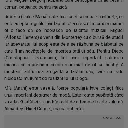
Mía, Miguel, Diego şi Roberta care descoperă că au ceva în
comun: pasiunea pentru muzică.
Roberta (Dulce María) este fiica unei faimoase cântăreţe, nu
este adepta regulilor, iar faptul că a crescut în umbra mamei
ei o face să se îndoiască de talentul muzical. Miguel
(Alfonso Herrera) a venit din Monterrey cu o bursă de studii,
iar adevăratul lui scop este de a se răzbuna pe bărbatul pe
care îl învinovăţeşte de moartea tatălui său. Pentru Diego
(Christopher Uckermann), fiul unui important politician,
muzica nu reprezintă numic mai mult decât un hobby. A
moştenit atitudinea arogantă a tatălui său, care nu este
niciodată mulţumit de realizările lui Diego.
Mía (Anahí) este veselă, foarte populară între colegi, fiica
unui important designer de modă. Este foarte supărată când
va afla că tatăl ei s-a îndrăgostit de o femeie foarte vulgară,
Alma Rey (Ninel Conde), mama Robertei.