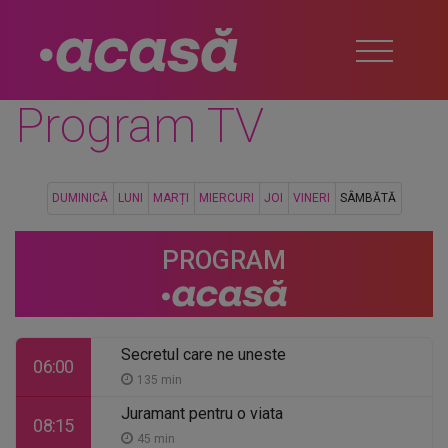
Program TV
DUMINICĂ
LUNI
MARȚI
MIERCURI
JOI
VINERI
SÂMBĂTĂ
PROGRAM
Secretul care ne uneste
06:00
135 min
Juramant pentru o viata
08:15
45 min