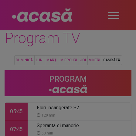
Program TV
DUMINICĂ
LUNI
MARȚI
MIERCURI
JOI
VINERI
SÂMBĂTĂ
PROGRAM
Flori insangerate S2
05:45
120 min
Speranta si mandrie
07:45
60 min