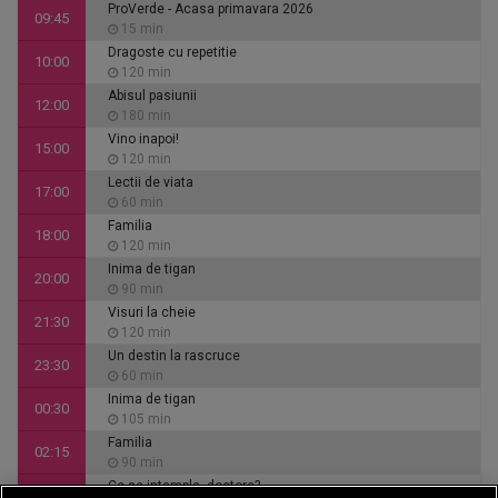
ProVerde - Acasa primavara 2026
09:45
15 min
Dragoste cu repetitie
10:00
120 min
Abisul pasiunii
12:00
180 min
Vino inapoi!
15:00
120 min
Lectii de viata
17:00
60 min
Familia
18:00
120 min
Inima de tigan
20:00
90 min
Visuri la cheie
21:30
120 min
Un destin la rascruce
23:30
60 min
Inima de tigan
00:30
105 min
Familia
02:15
90 min
Ce se intampla, doctore?
03:45