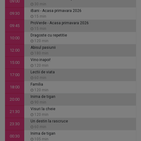
09:00
30 min
iBani - Acasa primavara 2026
09:30
15 min
ProVerde - Acasa primavara 2026
09:45
15 min
Dragoste cu repetitie
10:00
120 min
Abisul pasiunii
12:00
180 min
Vino inapoi!
15:00
120 min
Lectii de viata
17:00
60 min
Familia
18:00
120 min
Inima de tigan
20:00
90 min
Visuri la cheie
21:30
120 min
Un destin la rascruce
23:30
60 min
Inima de tigan
00:30
105 min