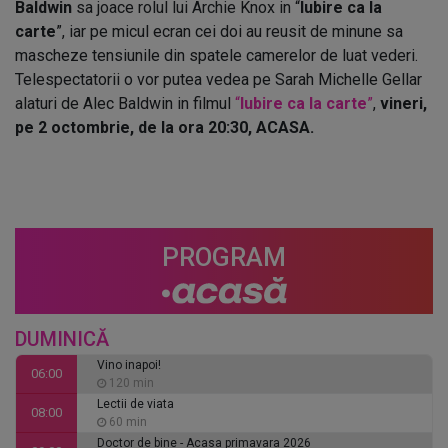
Baldwin
sa joace rolul lui Archie Knox in “
Iubire ca la
carte
”, iar pe micul ecran cei doi au reusit de minune sa
mascheze tensiunile din spatele camerelor de luat vederi.
Telespectatorii o vor putea vedea pe Sarah Michelle Gellar
alaturi de Alec Baldwin in filmul
“
Iubire ca la carte
”
,
vineri,
pe 2 octombrie, de la ora 20:30, ACASA.
PROGRAM
DUMINICĂ
Vino inapoi!
06:00
120 min
Lectii de viata
08:00
60 min
Doctor de bine - Acasa primavara 2026