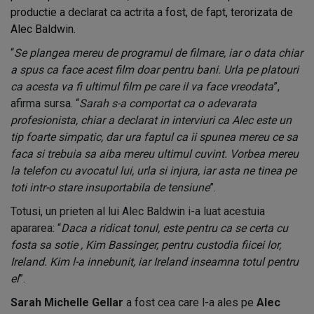
productie a declarat ca actrita a fost, de fapt, terorizata de
Alec Baldwin.
“
Se plangea mereu de programul de filmare, iar o data chiar
a spus ca face acest film doar pentru bani. Urla pe platouri
ca acesta va fi ultimul film pe care il va face vreodata
”,
afirma sursa. “
Sarah s-a comportat ca o adevarata
profesionista, chiar a declarat in interviuri ca Alec este un
tip foarte simpatic, dar ura faptul ca ii spunea mereu ce sa
faca si trebuia sa aiba mereu ultimul cuvint. Vorbea mereu
la telefon cu avocatul lui, urla si injura, iar asta ne tinea pe
toti intr-o stare insuportabila de tensiune
”.
Totusi, un prieten al lui Alec Baldwin i-a luat acestuia
apararea: “
Daca a ridicat tonul, este pentru ca se certa cu
fosta sa sotie , Kim Bassinger, pentru custodia fiicei lor,
Ireland. Kim l-a innebunit, iar Ireland inseamna totul pentru
el
”.
Sarah Michelle Gellar
a fost cea care l-a ales pe
Alec