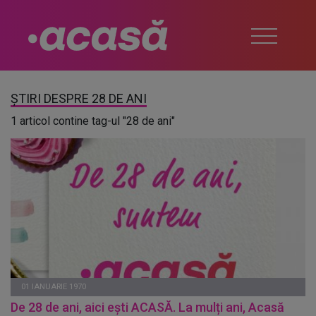
ȘTIRI DESPRE 28 DE ANI
1 articol contine tag-ul "28 de ani"
01 IANUARIE 1970
De 28 de ani, aici ești ACASĂ. La mulți ani, Acasă