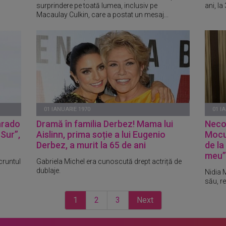
surprindere pe toată lumea, inclusiv pe
ani, la
Macaulay Culkin, care a postat un mesaj...
01 IANUARIE 1970
01 I
nrado
Dramă în familia Derbez! Mama lui
Necon
 Sur”,
Aislinn, prima soție a lui Eugenio
Mocul
Derbez, a murit la 65 de ani
de la
meu”
cruntul
Gabriela Michel era cunoscută drept actriță de
dublaje.
Nidia 
său, r
1
2
3
Next