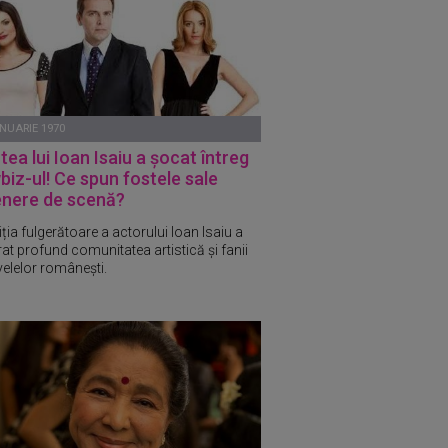
ANUARIE 1970
ea lui Ioan Isaiu a șocat întreg
iz-ul! Ce spun fostele sale
enere de scenă?
ția fulgerătoare a actorului Ioan Isaiu a
at profund comunitatea artistică și fanii
velelor românești.