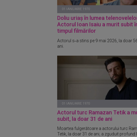
01 IANUARIE 1970
Doliu uriaș în lumea telenovelelo
Actorul Ioan Isaiu a murit subit î
timpul filmărilor
Actorul s‑a stins pe 9 mai 2026, la doar 5
ani.
01 IANUARIE 1970
Actorul turc Ramazan Tetik a mu
subit, la doar 31 de ani
Moartea fulgerătoare a actorului turc R
Tetik, la doar 31 de ani, a zguduit profund