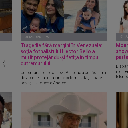
01 I
01 IANUARIE 1970
Moart
Tragedie fără margini în Venezuela:
showb
soția fotbalistului Héctor Bello a
part
murit protejându-și fetița în timpul
tiști
cutremurului
upă
Dispari
îndurer
Cutremurele care au lovit Venezuela au făcut mii
teleno
de victime, dar una dintre cele mai sfâșietoare
povești este cea a Andreei,...