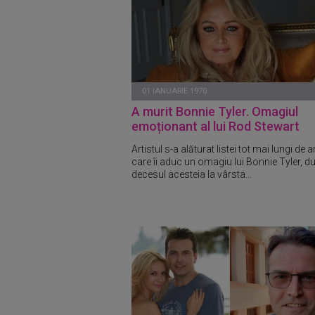
01 IANUARIE 1970
A murit Bonnie Tyler. Omagiul
emoționant al lui Rod Stewart
Artistul s-a alăturat listei tot mai lungi de ar
care îi aduc un omagiu lui Bonnie Tyler, d
decesul acesteia la vârsta...