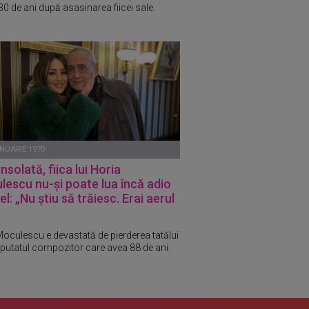
 30 de ani după asasinarea fiicei sale.
ANUARIE 1970
solată, fiica lui Horia
escu nu-și poate lua încă adio
 el: „Nu știu să trăiesc. Erai aerul
Moculescu e devastată de pierderea tatălui
eputatul compozitor care avea 88 de ani.