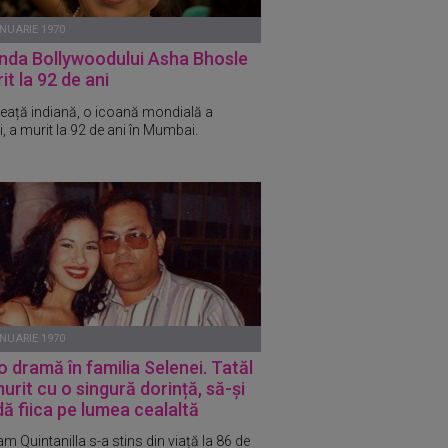
ANUARIE 1970
nda Bollywoodului Asha Bhosle
it la 92 de ani
eață indiană, o icoană mondială a
, a murit la 92 de ani în Mumbai.
ANUARIE 1970
o dramă în familia Selenei. Tatăl
murit cu o singură dorință, să-și
ă fiica pe lumea cealaltă
m Quintanilla s-a stins din viață la 86 de