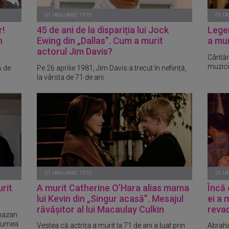
01 IANUARIE 1970
01 I
r!
45 de ani de la dispariția lui Jock
Lege
n
Ewing din „Dallas”. Cum a murit
a mur
actorul Jim Davis?
Cântăr
muzicii
6 de
Pe 26 aprilie 1981, Jim Davis a trecut în neființă,
la vârsta de 71 de ani.
01 IANUARIE 1970
01 I
rit
A murit Catherine OʼHara alias mama
Încă 
lui Kevin din „Singur acasă”. Mesajul
ei a 
răvășitor al lui Macaulay Culkin
revad
amazan
 lumea
Vestea că actrița a murit la 71 de ani a luat prin
Abraha