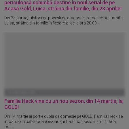
periculoasă schimbă destine în noul serial de pe
Acasă Gold, Luisa, străina din familie, din 23 aprilie!
Din 23 aprilie, iubitorii de povești de dragoste dramatice pot urmări
Luisa, străina din familie în fiecare zi, de la ora 20:00,...
01 IANUARIE 1970
Familia Heck vine cu un nou sezon, din 14 martie, la
GOLD!
Din 14 martie ai portie dubla de comedie pe GOLD! Familia Heck se
intoarce cu cate doua episoade, intr-un nou sezon, zilnic, de la
ora...