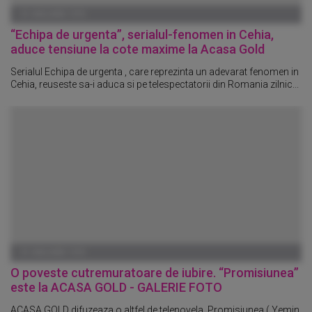
01 IANUARIE 1970
“Echipa de urgenta”, serialul-fenomen in Cehia,
aduce tensiune la cote maxime la Acasa Gold
Serialul Echipa de urgenta , care reprezinta un adevarat fenomen in
Cehia, reuseste sa-i aduca si pe telespectatorii din Romania zilnic...
01 IANUARIE 1970
O poveste cutremuratoare de iubire. “Promisiunea”
este la ACASA GOLD - GALERIE FOTO
ACASA GOLD difuzeaza o altfel de telenovela, Promisiunea ( Yemin