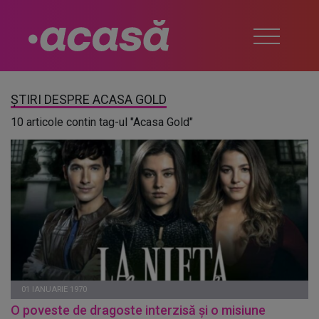
ȘTIRI DESPRE ACASA GOLD
10 articole contin tag-ul "Acasa Gold"
01 IANUARIE 1970
O poveste de dragoste interzisă și o misiune