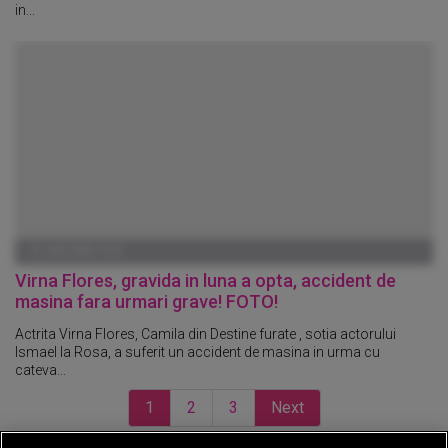
in...
01 IANUARIE 1970
Virna Flores, gravida in luna a opta, accident de
masina fara urmari grave! FOTO!
Actrita Virna Flores, Camila din Destine furate , sotia actorului
Ismael la Rosa, a suferit un accident de masina in urma cu
cateva...
1
2
3
Next