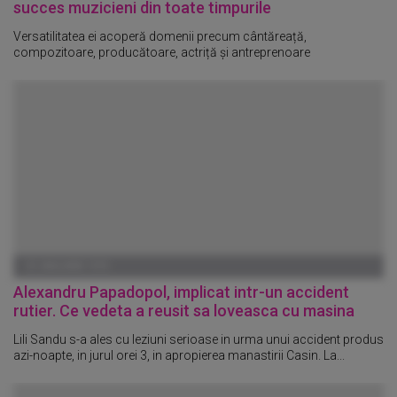
succes muzicieni din toate timpurile
Versatilitatea ei acoperă domenii precum cântăreață,
compozitoare, producătoare, actriță și antreprenoare
01 IANUARIE 1970
Alexandru Papadopol, implicat intr-un accident
rutier. Ce vedeta a reusit sa loveasca cu masina
Lili Sandu s-a ales cu leziuni serioase in urma unui accident produs
azi-noapte, in jurul orei 3, in apropierea manastirii Casin. La...