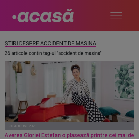
ȘTIRI DESPRE ACCIDENT DE MASINA
26 articole contin tag-ul "accident de masina"
30 AUGUST 2025
Averea Gloriei Estefan o plaseaz
ă printre cei mai de