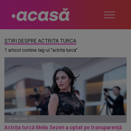
ȘTIRI DESPRE ACTRITA TURCA
1 articol contine tag-ul "actrita turca"
01 IANUARIE 1970
Actrița turcă Melis Sezen a optat pe transparență