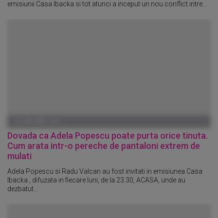
emisiunii Casa Ibacka si tot atunci a inceput un nou conflict intre...
01 IANUARIE 1970
Dovada ca Adela Popescu poate purta orice tinuta.
Cum arata intr-o pereche de pantaloni extrem de
mulati
Adela Popescu si Radu Valcan au fost invitati in emisiunea Casa
Ibacka , difuzata in fiecare luni, de la 23.30, ACASA, unde au
dezbatut...