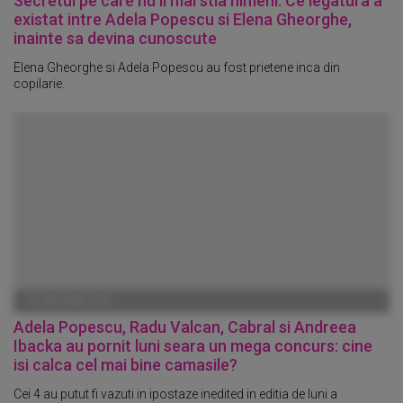
Secretul pe care nu il mai stia nimeni. Ce legatura a
existat intre Adela Popescu si Elena Gheorghe,
inainte sa devina cunoscute
Elena Gheorghe si Adela Popescu au fost prietene inca din
copilarie.
01 IANUARIE 1970
Adela Popescu, Radu Valcan, Cabral si Andreea
Ibacka au pornit luni seara un mega concurs: cine
isi calca cel mai bine camasile?
Cei 4 au putut fi vazuti in ipostaze inedited in editia de luni a