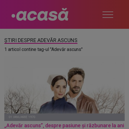
ȘTIRI DESPRE ADEVĂR ASCUNS
1 articol contine tag-ul "Adevăr ascuns"
01 IANUARIE 1970
„Adevăr ascuns”, despre pasiune și răzbunare la ani