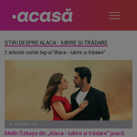
ȘTIRI DESPRE ALACA - IUBIRE ȘI TRĂDARE
2 articole contin tag-ul "Alaca - iubire și trădare"
01 IANUARIE 1970
Melih Özkaya din „Alaca - iubire și trădare” joacă