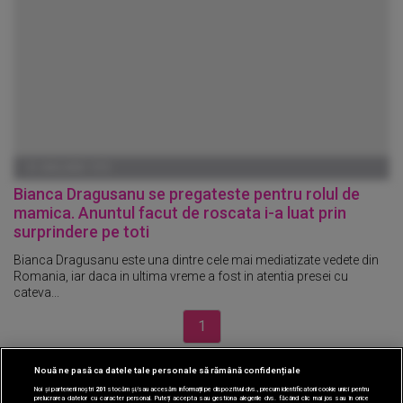
01 IANUARIE 1970
Bianca Dragusanu se pregateste pentru rolul de
mamica. Anuntul facut de roscata i-a luat prin
surprindere pe toti
Bianca Dragusanu este una dintre cele mai mediatizate vedete din
Romania, iar daca in ultima vreme a fost in atentia presei cu
cateva...
1
Nouă ne pasă ca datele tale personale să rămână confidențiale
CINEMA
Noi și partenerii noștri
201
stocăm și/sau accesăm informații pe dispozitivul dvs., precum identificatorii cookie unici pentru
prelucrarea datelor cu caracter personal. Puteți accepta sau gestiona alegerile dvs. făcând clic mai jos sau în orice