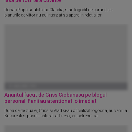
lasa pe toti fara cuvinte
Dorian Popa si iubita lui, Claudia, s-au logodit de curand, iar
planurile de viitor nu au intarziat sa apara in relatia lor.
01 IANUARIE 1970
Anuntul facut de Criss Ciobanasu pe blogul
personal. Fanii au atentionat-o imediat
Dupa ce de ziua ei, Criss si Vlad si-au oficializat logodna, au venit la
Bucuresti si parintii naturali ai tinerei, au petrecut, iar...