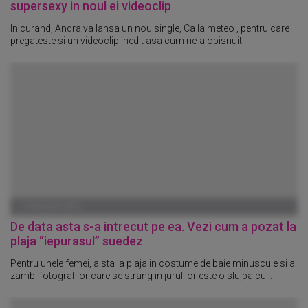
supersexy in noul ei videoclip
In curand, Andra va lansa un nou single, Ca la meteo , pentru care
pregateste si un videoclip inedit asa cum ne-a obisnuit.
17 AUGUST 2012
De data asta s-a intrecut pe ea. Vezi cum a pozat la
plaja “iepurasul” suedez
Pentru unele femei, a sta la plaja in costume de baie minuscule si a
zambi fotografilor care se strang in jurul lor este o slujba cu...