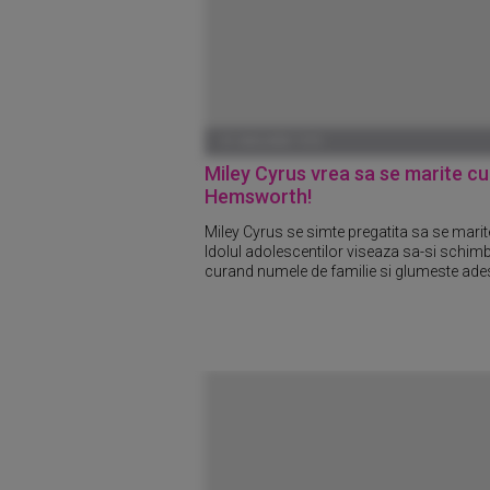
01 IANUARIE 1970
Miley Cyrus vrea sa se marite c
Hemsworth!
Miley Cyrus se simte pregatita sa se marit
Idolul adolescentilor viseaza sa-si schimb
curand numele de familie si glumeste ades