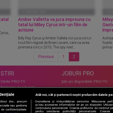
01 IANUARIE 1970
01 I
tatal
Amber Valletta va juca impreuna cu
Miley
tatal lui Miley Cyrus intr-un film de
Gasto
actiune
împre
Cyrus,
Billy Ray Cyrus şi Amber Valleta vor juca icirc;n
Actriţa
noul film regizat de Brian Levant, care va avea
foarte 
premiera icirc;n 2010, The spy next...
prima 
Previous
1
2
STIRI
JOBURI PRO
Stirile PRO•TV
Job-uri disponibile PRO•TV
Romania, te iubesc!
dențiale
Atât noi, cât și partenerii noștri prelucrăm datele pen
LIFESTYLE
tivul dvs., precum
Dezvoltarea și îmbunătățirea serviciilor. Măsurarea per
TEHNOLOGIE
Doctor de Bine
și/sau accesarea informațiilor de pe un dispozitiv. Utilizare
i accepta sau gestiona
conținutului personalizat. Crearea profilurilor de conținut per
de confidențialitate.
I Like IT
Acasă
pentru selectarea publicității personalizate. Crearea p