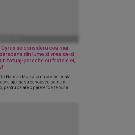
ANUARIE 1970
 Cyrus se considera cea mai
persoana din lume si vrea sa-si
un tatuaj-pereche cu fratele ei,
e!
 din Hannah Montana nu are niciodata
 cand ajunge sa cunoasca oameni
i, pentru ca are o parere foarte buna
..