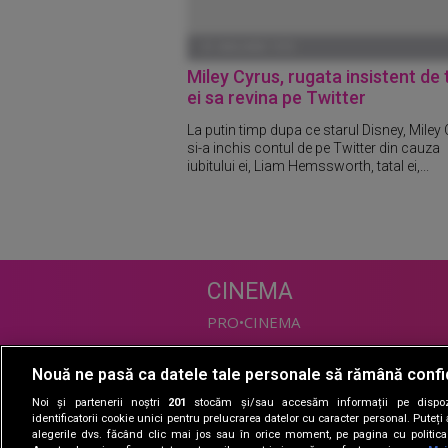
01 IANUARIE 1970
Miley Cyrus, rugata insistent de 
ei sa revina pe Twitter
La putin timp dupa ce starul Disney, Miley 
si-a inchis contul de pe Twitter din cauza
iubitului ei, Liam Hemssworth, tatal ei,...
CINEMA
PRO•CINEMA
Nouă ne pasă ca datele tale personale să rămână confi
DIVERTISMENT
Noi și partenerii noștri
201
stocăm și/sau accesăm informații pe dispozi
PRO•TV
identificatorii cookie unici pentru prelucrarea datelor cu caracter personal. Puteț
alegerile dvs. făcând clic mai jos sau în orice moment, pe pagina cu politica 
Romanii au talent