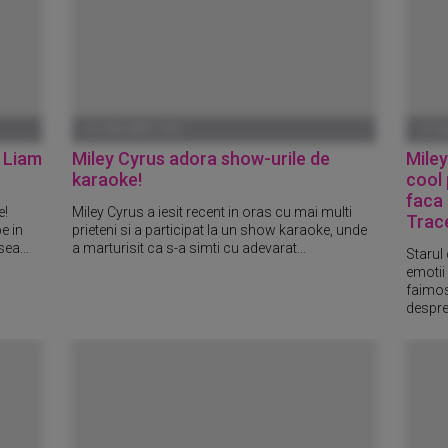
01 IANUARIE 1970
01 I
u Liam
Miley Cyrus adora show-urile de
Miley
karaoke!
cool 
faca 
e!
Miley Cyrus a iesit recent in oras cu mai multi
Trac
e in
prieteni si a participat la un show karaoke, unde
ea...
a marturisit ca s-a simti cu adevarat...
Starul
emotii
faimos
despre.