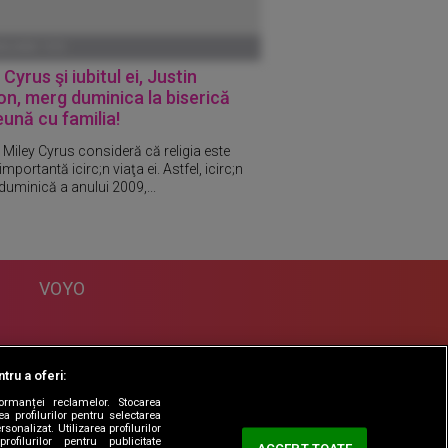
ANUARIE 1970
 Cyrus şi iubitul ei, Justin
n, merg duminica la biserică
ună cu familia!
 Miley Cyrus consideră că religia este
importantă icirc;n viaţa ei. Astfel, icirc;n
duminică a anului 2009,...
VOYO
DESPRE
tru a oferi:
Politica Confidentialitate
formanței reclamelor. Stocarea
Contact
a profilurilor pentru selectarea
sonalizat. Utilizarea profilurilor
rofilurilor pentru publicitate