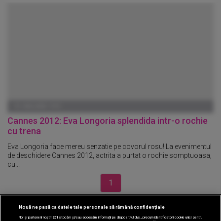
01 IANUARIE 1970
Cannes 2012: Eva Longoria splendida intr-o rochie
cu trena
Eva Longoria face mereu senzatie pe covorul rosu! La evenimentul
de deschidere Cannes 2012, actrita a purtat o rochie somptuoasa,
cu...
1
Nouă ne pasă ca datele tale personale să rămână confidențiale
CINEMA
Noi și partenerii noștri
201
stocăm și/sau accesăm informații pe dispozitivul dvs., precum identificatorii cookie unici pentru