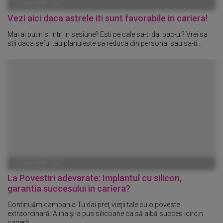
01 IANUARIE 1970
Vezi aici daca astrele iti sunt favorabile in cariera!
Mai ai putin si intri in sesiune? Esti pe cale sa-ti dai bac-ul? Vrei sa
stii daca seful tau planuieste sa reduca din personal sau sa-ti...
01 IANUARIE 1970
La Povestiri adevarate: Implantul cu silicon,
garantia succesului in cariera?
Continuăm campania Tu dai preţ vieţii tale cu o poveste
extraordinară. Alina şi-a pus silicoane ca să aibă succes icirc;n
carieră...