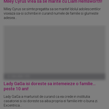
Miley Cyrus vrea sa se marite cu Liam Hemsworth!
Miley Cyrus se simte pregatita sa se marite! Idolul adolescentilor
viseaza sa-si schimbe in curand numele de familie si glumeste
adesea...
01 IANUARIE 1970
Lady GaGa isi doreste sa intemeieze o familie...
peste 10 ani!
Lady GaGa a marturisit de curand ca ea crede in institutia
casatoriei si isi doreste sa aiba propria ei familie intr-o buna zi.
Excentrica...