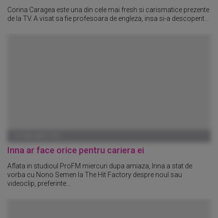
Corina Caragea este una din cele mai fresh si carismatice prezente
de la TV. A visat sa fie profesoara de engleza, insa si-a descoperit...
01 IANUARIE 1970
Inna ar face orice pentru cariera ei
Aflata in studioul ProFM miercuri dupa amiaza, Inna a stat de
vorba cu Nono Semen la The Hit Factory despre noul sau
videoclip, preferinte...