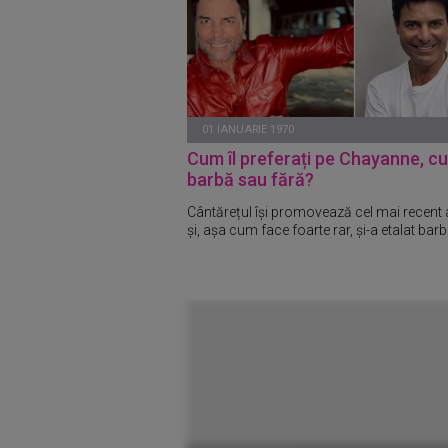
01 IANUARIE 1970
Cum îl preferați pe Chayanne, cu
barbă sau fără?
Cântărețul își promovează cel mai recent
și, așa cum face foarte rar, și-a etalat barb