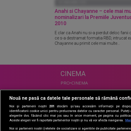
01 IANUARIE 1970
Anahi si Chayanne – cele mai mu
nominalizari la Premiile Juventu
2010
E clar ca Anahi nu si-a pierdut deloc fanii
ce s-a destramat formatia RBD, intrucat ea
Chayanne au primit cele mai multe...
CINEMA
PRO•CINEMA
Nouă ne pasă ca datele tale personale să rămână confi
DIVERTISMENT
Noi și partenerii noștri
201
stocăm și/sau accesăm informații pe dispozi
PRO•TV
identificatorii cookie unici pentru prelucrarea datelor cu caracter personal. Puteț
alegerile dvs. făcând clic mai jos sau în orice moment, pe pagina cu politica 
Romanii au talent
Aceste alegeri vor fi raportate partenerilor noștri și nu vă vor afecta navigarea.
Mai
Vocea Romaniei
Noi si partenerii nostri (retelele de socializare si agentiile de publicitate partener
Las Fierbinti