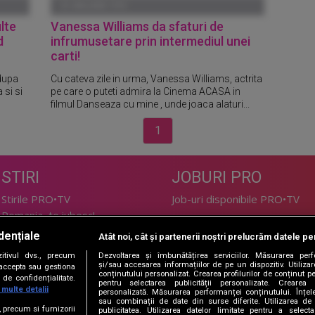
01 IANUARIE 1970
lte
Vanessa Williams da sfaturi de
d
infrumusetare prin intermediul unei
carti!
 dupa
Cu cateva zile in urma, Vanessa Williams, actrita
 si si
pe care o puteti admira la Cinema ACASA in
filmul Danseaza cu mine , unde joaca alaturi...
1
STIRI
JOBURI PRO
Stirile PRO•TV
Job-uri disponibile PRO•TV
Romania, te iubesc!
dențiale
Atât noi, cât și partenerii noștri prelucrăm datele pen
LIFESTYLE
tivul dvs., precum
Dezvoltarea și îmbunătățirea serviciilor. Măsurarea per
TEHNOLOGIE
Doctor de Bine
și/sau accesarea informațiilor de pe un dispozitiv. Utilizare
i accepta sau gestiona
conținutului personalizat. Crearea profilurilor de conținut per
de confidențialitate.
I Like IT
Acasă
pentru selectarea publicității personalizate. Crearea p
 multe detalii
personalizată. Măsurarea performanței conținutului. Înțeleg
Acasă Gold
sau combinații de date din surse diferite. Utilizarea de 
e, precum si furnizorii
publicitatea. Utilizarea datelor limitate pentru a selec
Perfecte