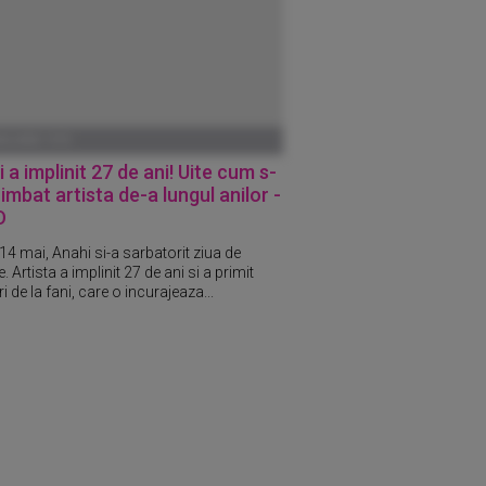
ANUARIE 1970
 a implinit 27 de ani! Uite cum s-
imbat artista de-a lungul anilor -
O
 14 mai, Anahi si-a sarbatorit ziua de
. Artista a implinit 27 de ani si a primit
ari de la fani, care o incurajeaza...