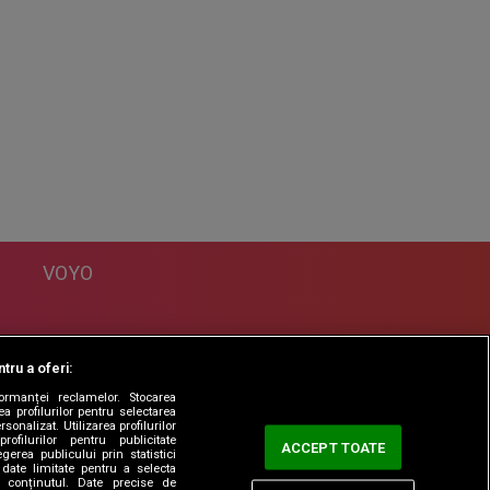
VOYO
DESPRE
tru a oferi:
Politica Confidentialitate
formanței reclamelor. Stocarea
Contact
a profilurilor pentru selectarea
sonalizat. Utilizarea profilurilor
rofilurilor pentru publicitate
ACCEPT TOATE
erea publicului prin statistici
date limitate pentru a selecta
ta conținutul. Date precise de