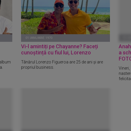
01 IANUARIE 1970
01 I
Vi-l amintiți pe Chayanne? Faceți
Anahi
cunoștință cu fiul lui, Lorenzo
a sch
FOT
 album
Tânărul Lorenzo Figueroa are 25 de ani și are
a.
propriul business.
Vineri,
nastere
felicit