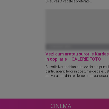
Si-au vazut vedetele preferate,...
13 AUGUST 2010
Vezi cum aratau surorile Kardas
in copilarie – GALERIE FOTO
Surorile Kardashian sunt celebre in primu
pentru aparitiile lor in costume de baie. Es
adevarat ca, drintre ele, cea mai cunoscuta
CINEMA