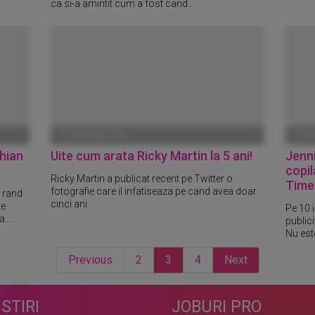
ca si-a amintit cum a fost cand...
01 IANUARIE 1970
01 I
hian
Uite cum arata Ricky Martin la 5 ani!
Jenni
copil
Ricky Martin a publicat recent pe Twitter o
Time
fotografie care il infatiseaza pe cand avea doar
l rand
cinci ani.
te
Pe 10 
...
publici
Nu este
Previous
2
3
4
Next
STIRI
JOBURI PRO