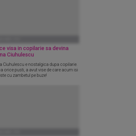
ANUARIE 1970
ce visa in copilarie sa devina
na Ciuhulescu
 Ciuhulescu e nostalgica dupa copilarie.
ca orice pusti, a avut vise de care acum isi
ste cu zambetul pe buze!
ANUARIE 1970