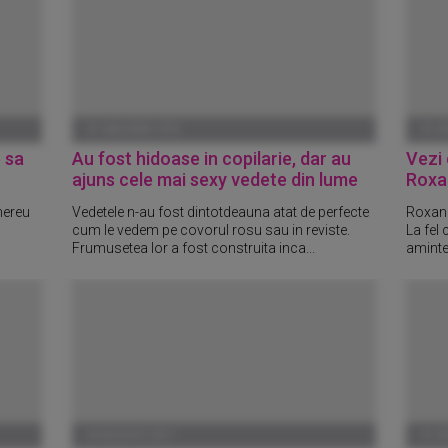
01 IANUARIE 1970
01 I
 sa
Au fost hidoase in copilarie, dar au
Vezi 
ajuns cele mai sexy vedete din lume
Roxa
mereu
Vedetele n-au fost dintotdeauna atat de perfecte
Roxana
cum le vedem pe covorul rosu sau in reviste.
La fel 
Frumusetea lor a fost construita inca...
aminte
03 AUGUST 2011
01 I