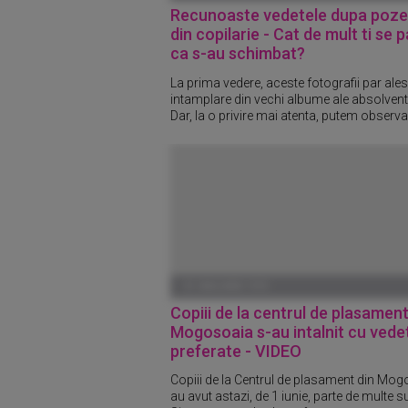
Recunoaste vedetele dupa pozel
din copilarie - Cat de mult ti se 
ca s-au schimbat?
La prima vedere, aceste fotografii par ales
intamplare din vechi albume ale absolventi
Dar, la o privire mai atenta, putem observa.
01 IANUARIE 1970
Copiii de la centrul de plasament
Mogosoaia s-au intalnit cu vede
preferate - VIDEO
Copiii de la Centrul de plasament din Mo
au avut astazi, de 1 iunie, parte de multe s