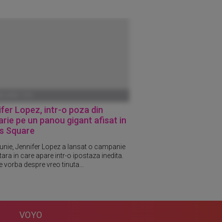
ANUARIE 1970
fer Lopez, intr-o poza din
arie pe un panou gigant afisat in
s Square
iunie, Jennifer Lopez a lansat o campanie
tara in care apare intr-o ipostaza inedita.
 vorba despre vreo tinuta...
VOYO