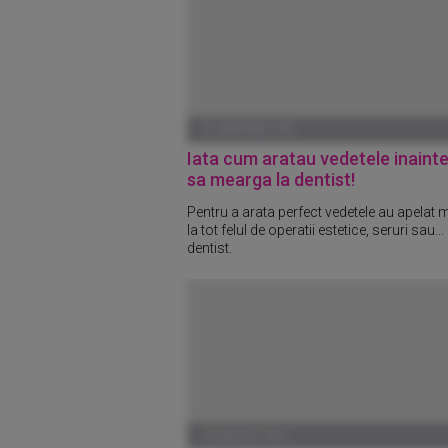
01 IANUARIE 1970
Iata cum aratau vedetele inainte
sa mearga la dentist!
Pentru a arata perfect vedetele au apelat 
la tot felul de operatii estetice, seruri sau...
dentist.
26 AUGUST 2011