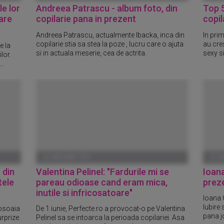
e lor
Andreea Patrascu - album foto, din
Top 5
pare
copilarie pana in prezent
copil
Andreea Patrascu, actualmente Ibacka, inca din
In prim
copilarie stia sa stea la poze , lucru care o ajuta
au cre
e la
si in actuala meserie, cea de actrita.
sexy si
lor.
..
01 IANUARIE 1970
01 I
 din
Valentina Pelinel: "Fardurile mi se
Ioana
tele
pareau odioase cand eram mica,
prez
inutile si infricosatoare"
Ioana G
Iubire
gosoaia
De 1 iunie, Perfecte.ro a provocat-o pe Valentina
pana jo
urprize.
Pelinel sa se intoarca la perioada copilariei. Asa