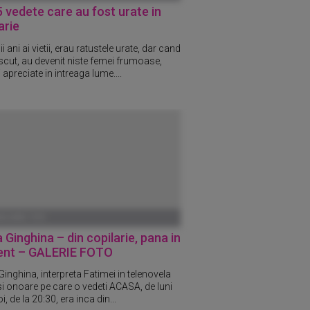
 vedete care au fost urate in
arie
ii ani ai vietii, erau ratustele urate, dar cand
scut, au devenit niste femei frumoase,
 apreciate in intreaga lume....
ANUARIE 1970
 Ginghina – din copilarie, pana in
ent – GALERIE FOTO
inghina, interpreta Fatimei in telenovela
 si onoare pe care o vedeti ACASA, de luni
i, de la 20:30, era inca din...