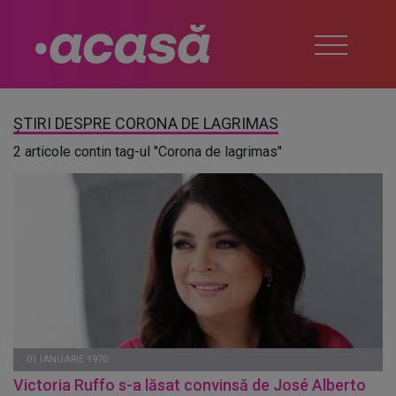
ȘTIRI DESPRE CORONA DE LAGRIMAS
2 articole contin tag-ul "Corona de lagrimas"
01 IANUARIE 1970
Victoria Ruffo s-a lăsat convinsă de José Alberto