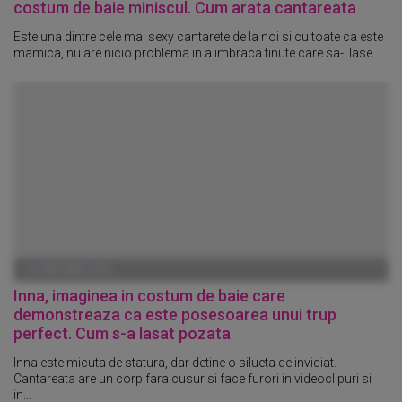
costum de baie miniscul. Cum arata cantareata
Este una dintre cele mai sexy cantarete de la noi si cu toate ca este
mamica, nu are nicio problema in a imbraca tinute care sa-i lase...
01 IANUARIE 1970
Inna, imaginea in costum de baie care
demonstreaza ca este posesoarea unui trup
perfect. Cum s-a lasat pozata
Inna este micuta de statura, dar detine o silueta de invidiat.
Cantareata are un corp fara cusur si face furori in videoclipuri si
in...