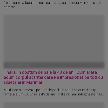
fresh, care i-a facut pe multi sa creada ca melodia Memories este
cantata...
01 IANUARIE 1970
Thalia, in costum de baie la 43 de ani. Cum arata
acum corpul actritei care i-a impresionat pe toti cu
silueta ei in Marimar
Multi inca o plaseaza pe primele pozitii in topul celor mai sexy
femei ale lumii. Ajunsa la 43 de ani, Thalia nu mai indrazneste insa...