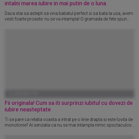
intalni marea iubire in mai putin de o luna
Daca stai sa astepti sa vina babatul perfect si sa bata la usa, avem
vesti foarte proaste: nu se va intampla! O gramada de fete spun...
01 IANUARIE 1970
Fii originala! Cum sa iti surprinzi iubitul cu dovezi de
iubire neasteptate
Ti se pare ca relatia voasta a intrat pe o linie drapta si este lovita de
monotonie? Ai senzatia ca nu se mai intampla nimic spsctaculos...