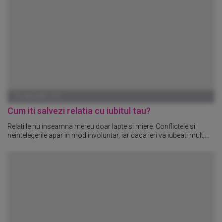
01 IANUARIE 1970
Cum iti salvezi relatia cu iubitul tau?
Relatiile nu inseamna mereu doar lapte si miere. Conflictele si
neintelegerile apar in mod involuntar, iar daca ieri va iubeati mult,...