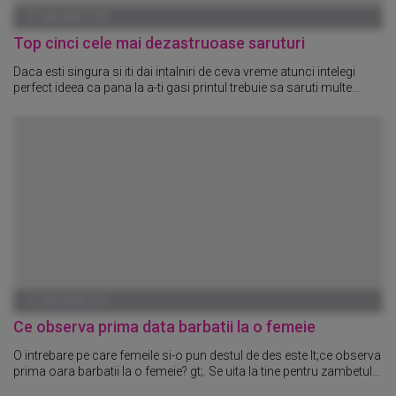
01 IANUARIE 1970
Top cinci cele mai dezastruoase saruturi
Daca esti singura si iti dai intalniri de ceva vreme atunci intelegi
perfect ideea ca pana la a-ti gasi printul trebuie sa saruti multe...
01 IANUARIE 1970
Ce observa prima data barbatii la o femeie
O intrebare pe care femeile si-o pun destul de des este lt;ce observa
prima oara barbatii la o femeie? gt;. Se uita la tine pentru zambetul...