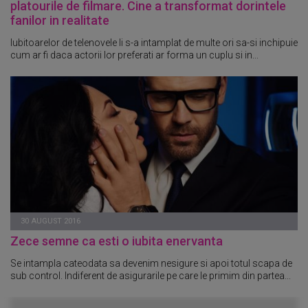
platourile de filmare. Cine a transformat dorintele
fanilor in realitate
Iubitoarelor de telenovele li s-a intamplat de multe ori sa-si inchipuie
cum ar fi daca actorii lor preferati ar forma un cuplu si in...
30 AUGUST 2016
Zece semne ca esti o iubita enervanta
Se intampla cateodata sa devenim nesigure si apoi totul scapa de
sub control. Indiferent de asigurarile pe care le primim din partea...