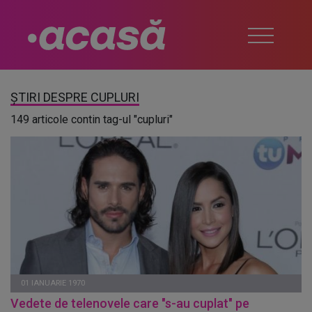
ȘTIRI DESPRE CUPLURI
149 articole contin tag-ul "cupluri"
01 IANUARIE 1970
Vedete de telenovele care "s-au cuplat" pe