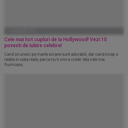
01 IANUARIE 1970
Cele mai hot cupluri de la Hollywood! Vezi 10
povesti de iubire celebre!
Cand se unesc pe marile ecrane sunt adorabili, dar cand incep o
relatie in viata reala, parca nu-ti vine a crede. Iata cele mai
frumoase,...