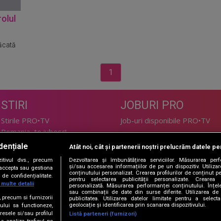
rolul
răcată
1
STIRI
JOBURI PRO
Stirile PRO•TV
Job-uri disponibile PRO•TV
Romania, te iubesc!
dențiale
Atât noi, cât și partenerii noștri prelucrăm datele pen
LIFESTYLE
tivul dvs., precum
Dezvoltarea și îmbunătățirea serviciilor. Măsurarea per
TEHNOLOGIE
Doctor de Bine
și/sau accesarea informațiilor de pe un dispozitiv. Utilizare
i accepta sau gestiona
conținutului personalizat. Crearea profilurilor de conținut per
de confidențialitate.
I Like IT
Acasă
pentru selectarea publicității personalizate. Crearea p
 multe detalii
personalizată. Măsurarea performanței conținutului. Înțeleg
Acasă Gold
sau combinații de date din surse diferite. Utilizarea de 
e, precum si furnizorii
publicitatea. Utilizarea datelor limitate pentru a selec
Perfecte
geolocație și identificarea prin scanarea dispozitivului.
ului sa functioneze,
SPORT
DeBarbati
resele si/sau profilul
Listă parteneri (furnizori)