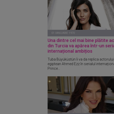
01 IANUARIE 1970
Una dintre cel mai bine plătite ac
din Turcia va apărea într-un seri
internațional ambițios
Tuba Büyüküstün îi va da replica actorului
egiptean Ahmed Ezz în serialul internațion
Prince...