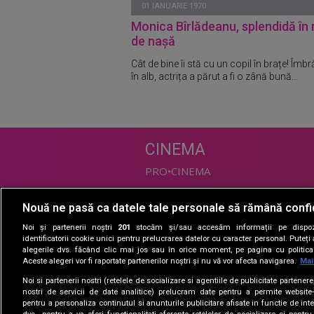
01 IANUARIE 1970
Monica Bîrlădeanu, splendidă în 
de nașă
Cât de bine îi stă cu un copil în brațe! Îmb
în alb, actrița a părut a fi o zână bună...
CINEMA
PRO•CINEMA
Nouă ne pasă ca datele tale personale să rămână confi
DIVERTISMENT
Noi și partenerii noștri
201
stocăm și/sau accesăm informații pe dispozi
PRO•TV
identificatorii cookie unici pentru prelucrarea datelor cu caracter personal. Puteț
alegerile dvs. făcând clic mai jos sau în orice moment, pe pagina cu politica 
Romanii au talent
Aceste alegeri vor fi raportate partenerilor noștri și nu vă vor afecta navigarea.
Mai
Vocea Romaniei
Noi si partenerii nostri (retelele de socializare si agentiile de publicitate partener
Las Fierbinti
nostri de servicii de date analitice) prelucram date pentru a permite website-
La Maruta
pentru a personaliza continutul si anunturile publicitare afisate in functie de inte