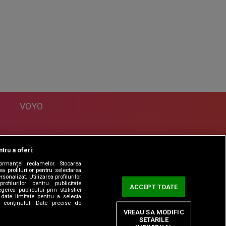
VOYO
DESPRE
tru a oferi:
Politica Confidentialitate
formanței reclamelor. Stocarea
Contact
a profilurilor pentru selectarea
sonalizat. Utilizarea profilurilor
rofilurilor pentru publicitate
ACCEPT TOATE
erea publicului prin statistici
date limitate pentru a selecta
ta conținutul. Date precise de
VREAU SA MODIFIC
SETARILE