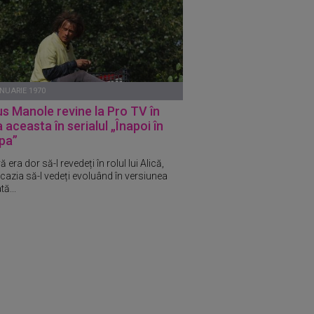
ANUARIE 1970
s Manole revine la Pro TV în
 aceasta în serialul „Înapoi în
pa”
 era dor să-l revedeți în rolul lui Alică,
ocazia să-l vedeți evoluând în versiunea
ă...