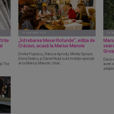
01 IANUARIE 1970
01 I
trițe
„Întrebarea Mesei Rotunde”, ediția de
Mariu
al
Crăciun, acasă la Marius Manole
seara
Groa
Emilia Popescu, Raluca Aprodu, Mirela Oprișor,
Elvira Deatcu și Daniel Nuță sunt invitații speciali
Dacă vă
ai lui Marius Manole, chiar...
al The
aveți 
adaptat