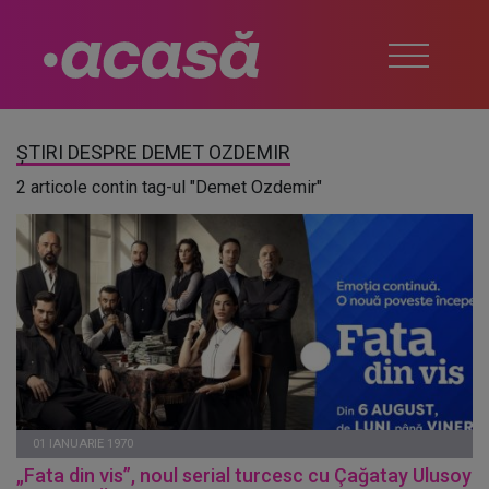
ȘTIRI DESPRE DEMET OZDEMIR
2 articole contin tag-ul "Demet Ozdemir"
01 IANUARIE 1970
„Fata din vis”, noul serial turcesc cu Çağatay Ulusoy