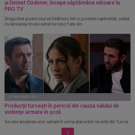
și Demet Özdemir, începe săptămâna viitoare la
PRO TV
Dragostea și pericolul se întâlnesc într-o poveste captivantă, odată
cu lansarea noului serial turcesc Fata din...
01 IANUARIE 1970
Producții turcești în pericol din cauza valului de
violențe armate în școli
Se cere anularea unor seriale în urma atacurilor recente din Turcia.
1