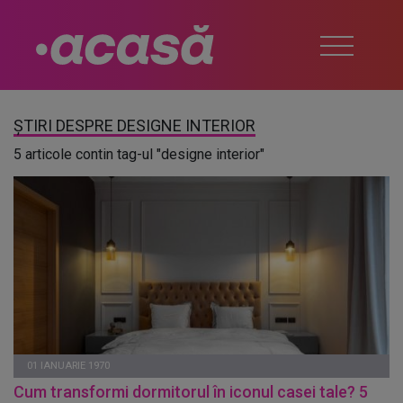
ȘTIRI DESPRE DESIGNE INTERIOR
5 articole contin tag-ul "designe interior"
01 IANUARIE 1970
Cum transformi dormitorul în iconul casei tale? 5