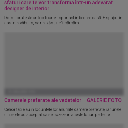
sfaturi care te vor transforma într-un adevărat
designer de interior
Dormitorul este un loc foarte important în fiecare casă. E spațiul în
care ne odihnim, ne relaxăm, ne încărcăm...
01 IANUARIE 1970
Camerele preferate ale vedetelor – GALERIE FOTO
Celebritatile au in locuintele lor anumite camere preferate, iar unele
dintre ele au acceptat sa se pozeze in aceste locuri perfecte...