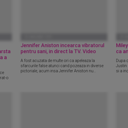
01 IANUARIE 1970
01 I
Jennifer Aniston incearca vibratorul
Miley
arsta
pentru sani, in direct la TV. Video
ca am
a a
A fost acuzata de multe ori ca apeleaza la
Dupa c
sfarcurile false atunci cand pozeaza in diverse
Justin
pictoriale, acum insa Jennifer Aniston nu...
si a in
ace
rat-o