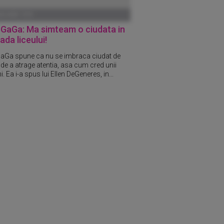
ANUARIE 1970
 GaGa: Ma simteam o ciudata in
ada liceului!
aGa spune ca nu se imbraca ciudat de
 de a atrage atentia, asa cum cred unii
 Ea i-a spus lui Ellen DeGeneres, in...