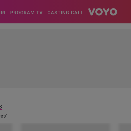
IRI
PROGRAM TV
CASTING CALL
S
res"