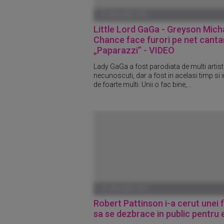
01 IANUARIE 1970
Little Lord GaGa - Greyson Mich
Chance face furori pe net cant
„Paparazzi” - VIDEO
Lady GaGa a fost parodiata de multi artist
necunoscuti, dar a fost in acelasi timp si 
de foarte multi. Unii o fac bine,...
01 IANUARIE 1970
Robert Pattinson i-a cerut unei 
sa se dezbrace in public pentru e