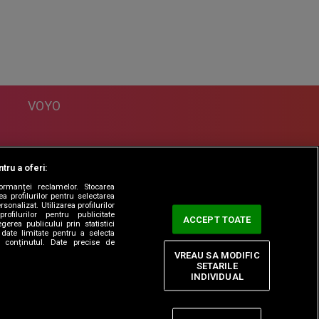
VOYO
DESPRE
tru a oferi:
Politica Confidentialitate
formanței reclamelor. Stocarea
Contact
a profilurilor pentru selectarea
sonalizat. Utilizarea profilurilor
rofilurilor pentru publicitate
ACCEPT TOATE
erea publicului prin statistici
date limitate pentru a selecta
ta conținutul. Date precise de
VREAU SA MODIFIC
SETARILE
INDIVIDUAL