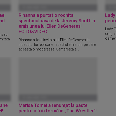
01 IANUARIE 1970
01 I
ael
Rihanna a purtat o rochita
Lady
and
spectaculoasa de la Jeremy Scott in
perio
emisiunea lui Ellen DeGeneres!
Lady G
FOTO&VIDEO
dragul
i sau
oameni.
imitata
Rihanna a fost invitata lui Ellen DeGeneres la
inceputul lui februarie in cadrul emisiunii pe care
aceasta o modereaza. Cantareata a...
01 IANUARIE 1970
fane
Marisa Tomei a renunţat la paste
l!
pentru a fi în formă în „The Wrestler”!