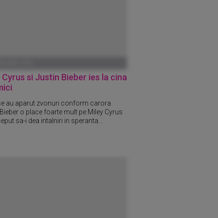
ANUARIE 1970
 Cyrus si Justin Bieber ies la cina
ici
e au aparut zvonuri conform carora
 Bieber o place foarte mult pe Miley Cyrus
ceput sa-i dea intalniri in speranta...