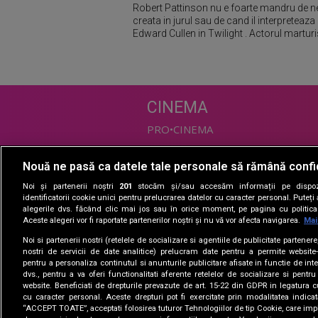
Robert Pattinson nu e foarte mandru de n
creata in jurul sau de cand il interpreteaza
Edward Cullen in Twilight . Actorul marturis
CINEMA
PRO•CINEMA
Nouă ne pasă ca datele tale personale să rămână confi
DIVERTISMENT
Noi și partenerii noștri
201
stocăm și/sau accesăm informații pe dispozi
PRO•TV
identificatorii cookie unici pentru prelucrarea datelor cu caracter personal. Puteț
alegerile dvs. făcând clic mai jos sau în orice moment, pe pagina cu politica 
Romanii au talent
Aceste alegeri vor fi raportate partenerilor noștri și nu vă vor afecta navigarea.
Mai
Vocea Romaniei
Noi si partenerii nostri (retelele de socializare si agentiile de publicitate partener
Las Fierbinti
nostri de servicii de date analitice) prelucram date pentru a permite website-
La Maruta
pentru a personaliza continutul si anunturile publicitare afisate in functie de inte
dvs., pentru a va oferi functionalitati aferente retelelor de socializare si pentru
Apropo TV
website. Beneficiati de drepturile prevazute de art. 15-22 din GDPR in legatura c
cu caracter personal. Aceste drepturi pot fi exercitate prin modalitatea indica
“ACCEPT TOATE”, acceptati folosirea tuturor Tehnologiilor de tip Cookie, care impl