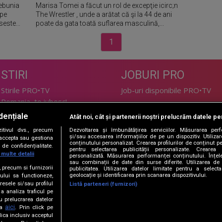
ebunia
Marisa Tomei a făcut un rol de excepţie icirc;n
 pe
The Wrestler , unde a arătat că şi la 44 de ani
este...
poate da gata toată suflarea masculină,...
1
STIRI
JOBURI PRO
Stirile PRO•TV
Job-uri disponibile PRO•TV
Romania, te iubesc!
dențiale
Atât noi, cât și partenerii noștri prelucrăm datele pen
LIFESTYLE
tivul dvs., precum
Dezvoltarea și îmbunătățirea serviciilor. Măsurarea per
TEHNOLOGIE
Doctor de Bine
și/sau accesarea informațiilor de pe un dispozitiv. Utilizare
i accepta sau gestiona
conținutului personalizat. Crearea profilurilor de conținut per
de confidențialitate.
I Like IT
Acasă
pentru selectarea publicității personalizate. Crearea p
 multe detalii
personalizată. Măsurarea performanței conținutului. Înțeleg
Acasă Gold
sau combinații de date din surse diferite. Utilizarea de 
e, precum si furnizorii
publicitatea. Utilizarea datelor limitate pentru a selec
Perfecte
geolocație și identificarea prin scanarea dispozitivului.
ului sa functioneze,
SPORT
DeBarbati
resele si/sau profilul
Listă parteneri (furnizori)
 a analiza traficul pe
Foodstory
Sport.ro
u prelucrarea datelor
PRO•ARENA
aici
ta
. Prin click pe
ica inclusiv acceptul