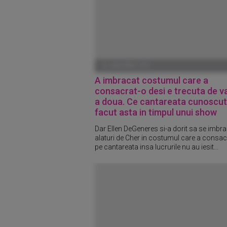
01 IANUARIE 1970
A imbracat costumul care a
consacrat-o desi e trecuta de v
a doua. Ce cantareata cunoscut
facut asta in timpul unui show
Dar Ellen DeGeneres si-a dorit sa se imbr
alaturi de Cher in costumul care a consac
pe cantareata insa lucrurile nu au iesit...