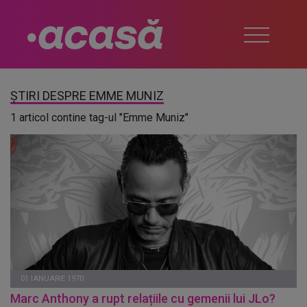
ȘTIRI DESPRE EMME MUNIZ
1 articol contine tag-ul "Emme Muniz"
01 IANUARIE 1970
Marc Anthony a rupt relațiile cu gemenii lui JLo?