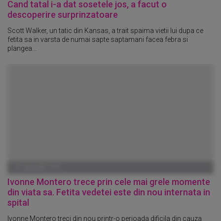
Cand tatal i-a dat sosetele jos, a facut o
descoperire surprinzatoare
Scott Walker, un tatic din Kansas, a trait spaima vietii lui dupa ce
fetita sa in varsta de numai sapte saptamani facea febra si
plangea...
01 IANUARIE 1970
Ivonne Montero trece prin cele mai grele momente
din viata sa. Fetita vedetei este din nou internata in
spital
Ivonne Montero treci din nou printr-o perioada dificila din cauza