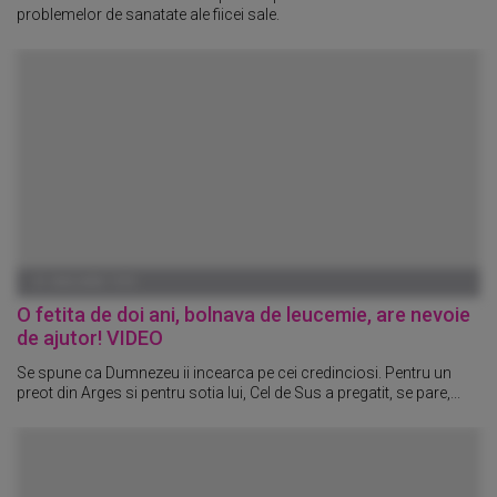
problemelor de sanatate ale fiicei sale.
01 IANUARIE 1970
O fetita de doi ani, bolnava de leucemie, are nevoie
de ajutor! VIDEO
Se spune ca Dumnezeu ii incearca pe cei credinciosi. Pentru un
preot din Arges si pentru sotia lui, Cel de Sus a pregatit, se pare,...