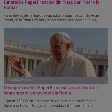
funeraliile Papei Francisc din Piața San Pietro la
Roma?
Familiile Regale din Europa i-au adus omagii fostului Suveran
Pontif, de la Prințul William, reprezentând coroana britanică,...
01 IANUARIE 1970
O singură rudă a Papei Francisc va participa la
înmormântarea acestuia la Roma
În jur de 250.000 de persoane și-au arătat respectele față de
Suveranul Pontif. Totuși, când acesta va fi înmormântat...