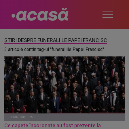
ȘTIRI DESPRE FUNERALIILE PAPEI FRANCISC
3 articole contin tag-ul "funeraliile Papei Francisc"
01 IANUARIE 1970
Ce capete încoronate au fost prezente la