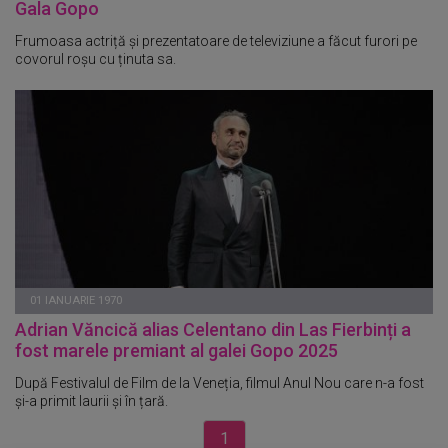
Gala Gopo
Frumoasa actriță și prezentatoare de televiziune a făcut furori pe
covorul roșu cu ținuta sa.
01 IANUARIE 1970
Adrian Văncică alias Celentano din Las Fierbinți a
fost marele premiant al galei Gopo 2025
După Festivalul de Film de la Veneția, filmul Anul Nou care n-a fost
și-a primit laurii și în țară.
1