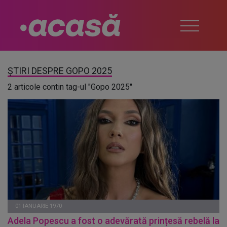
ȘTIRI DESPRE GOPO 2025
2 articole contin tag-ul "Gopo 2025"
01 IANUARIE 1970
Adela Popescu a fost o adevărată prințesă rebelă la