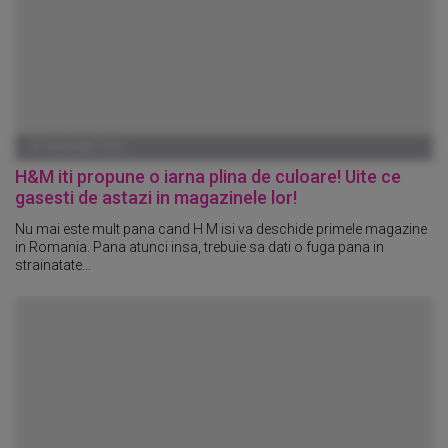
01 IANUARIE 1970
H&M iti propune o iarna plina de culoare! Uite ce
gasesti de astazi in magazinele lor!
Nu mai este mult pana cand H M isi va deschide primele magazine
in Romania. Pana atunci insa, trebuie sa dati o fuga pana in
strainatate...