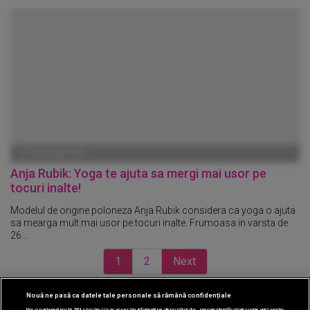
01 IANUARIE 1970
Anja Rubik: Yoga te ajuta sa mergi mai usor pe
tocuri inalte!
Modelul de origine poloneza Anja Rubik considera ca yoga o ajuta
sa mearga mult mai usor pe tocuri inalte. Frumoasa in varsta de
26...
1
2
Next
Nouă ne pasă ca datele tale personale să rămână confidențiale
CINEMA
Noi și partenerii noștri
201
stocăm și/sau accesăm informații pe dispozitivul dvs., precum identificatorii cookie unici pentru