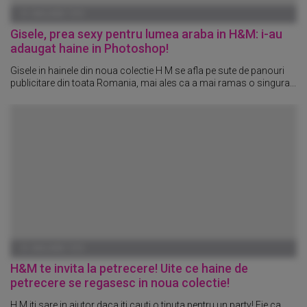
01 IANUARIE 1970
Gisele, prea sexy pentru lumea araba in H&M: i-au
adaugat haine in Photoshop!
Gisele in hainele din noua colectie H M se afla pe sute de panouri
publicitare din toata Romania, mai ales ca a mai ramas o singura...
01 IANUARIE 1970
H&M te invita la petrecere! Uite ce haine de
petrecere se regasesc in noua colectie!
H M iti sare in ajutor daca iti cauti o tinuta pentru un party! Fie ca