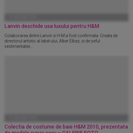
01 IANUARIE 1970
Lanvin deschide usa luxului pentru H&M
Colaborarea dintre Lanvin si H M a fost confirmata. Creata de
directorul artistic al label-ului, Alber Elbaz, si de seful
vestimentatiei...
01 IANUARIE 1970
Colectia de costume de baie H&M 2010, prezentata
de modele super sexy – GALERIE FOTO