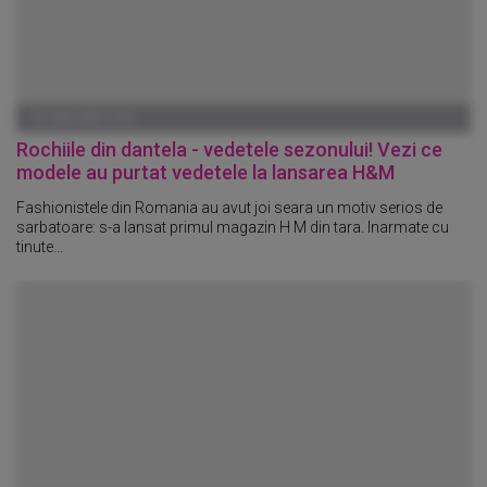
01 IANUARIE 1970
Rochiile din dantela - vedetele sezonului! Vezi ce
modele au purtat vedetele la lansarea H&M
Fashionistele din Romania au avut joi seara un motiv serios de
sarbatoare: s-a lansat primul magazin H M din tara. Inarmate cu
tinute...