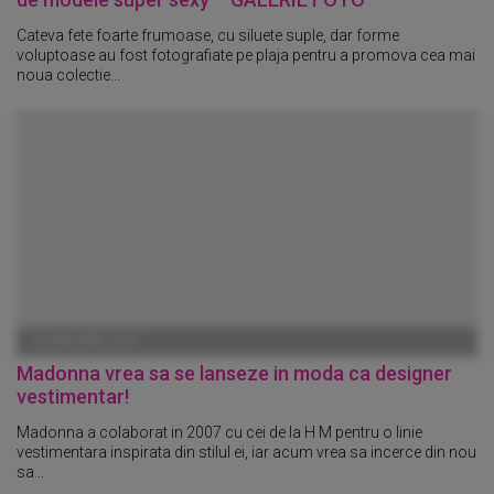
Cateva fete foarte frumoase, cu siluete suple, dar forme
voluptoase au fost fotografiate pe plaja pentru a promova cea mai
noua colectie...
01 IANUARIE 1970
Madonna vrea sa se lanseze in moda ca designer
vestimentar!
Madonna a colaborat in 2007 cu cei de la H M pentru o linie
vestimentara inspirata din stilul ei, iar acum vrea sa incerce din nou
sa...