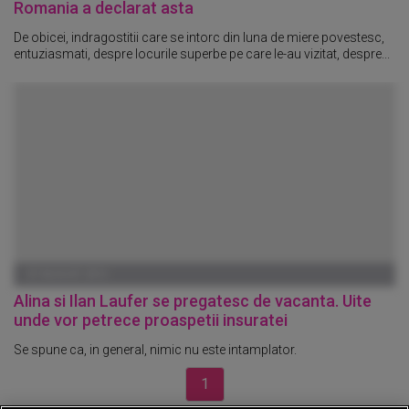
Romania a declarat asta
De obicei, indragostitii care se intorc din luna de miere povestesc,
entuziasmati, despre locurile superbe pe care le-au vizitat, despre...
07 AUGUST 2013
Alina si Ilan Laufer se pregatesc de vacanta. Uite
unde vor petrece proaspetii insuratei
Se spune ca, in general, nimic nu este intamplator.
1