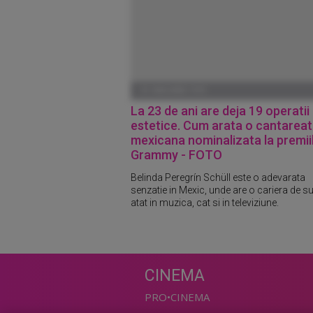
01 IANUARIE 1970
La 23 de ani are deja 19 operatii
estetice. Cum arata o cantarea
mexicana nominalizata la premii
Grammy - FOTO
Belinda Peregrín Schüll este o adevarata
senzatie in Mexic, unde are o cariera de s
atat in muzica, cat si in televiziune.
CINEMA
PRO•CINEMA