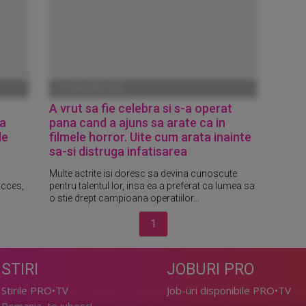
01 IANUARIE 1970
A vrut sa fie celebra si s-a operat
ta
pana cand a ajuns sa arate ca in
le
filmele horror. Uite cum arata inainte
sa-si distruga infatisarea
Multe actrite isi doresc sa devina cunoscute
ucces,
pentru talentul lor, insa ea a preferat ca lumea sa
o stie drept campioana operatiilor...
1
STIRI
JOBURI PRO
Stirile PRO•TV
Job-uri disponibile PRO•TV
Romania, te iubesc!