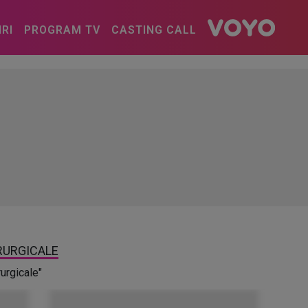
IRI
PROGRAM TV
CASTING CALL
IRURGICALE
rurgicale"