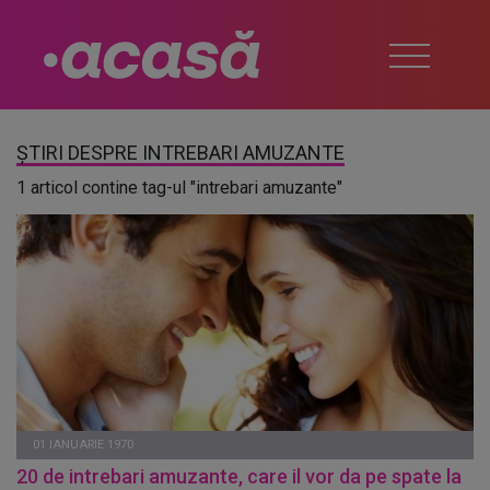
ȘTIRI DESPRE INTREBARI AMUZANTE
1 articol contine tag-ul "intrebari amuzante"
01 IANUARIE 1970
20 de intrebari amuzante, care il vor da pe spate la