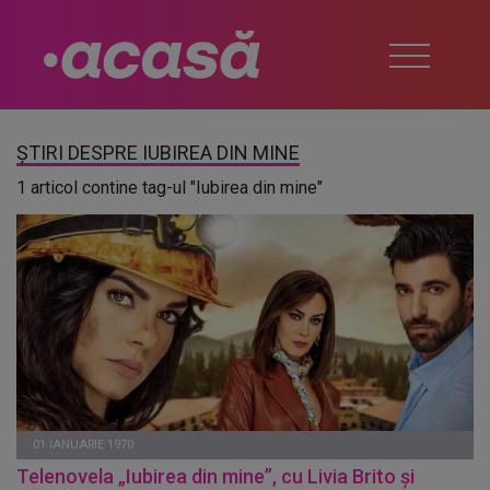
ȘTIRI DESPRE IUBIREA DIN MINE
1 articol contine tag-ul "Iubirea din mine"
01 IANUARIE 1970
Telenovela „Iubirea din mine”, cu Livia Brito și