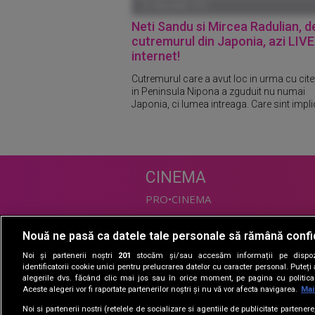
01 IANUARIE 1970
Neti Sandu si Mircea Radulian, 
cutremurul din Japonia, azi LIVE
internet!
Cutremurul care a avut loc in urma cu cite
in Peninsula Nipona a zguduit nu numai
Japonia, ci lumea intreaga. Care sint implica
CINEMA
PRO•CINEMA
Nouă ne pasă ca datele tale personale să rămână confi
DIVERTISMENT
Noi și partenerii noștri
201
stocăm și/sau accesăm informații pe dispozi
PRO•TV
identificatorii cookie unici pentru prelucrarea datelor cu caracter personal. Puteț
alegerile dvs. făcând clic mai jos sau în orice moment, pe pagina cu politica 
Romanii au talent
Aceste alegeri vor fi raportate partenerilor noștri și nu vă vor afecta navigarea.
Mai
Vocea Romaniei
Noi si partenerii nostri (retelele de socializare si agentiile de publicitate partener
Las Fierbinti