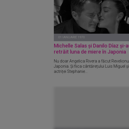
01 IANUARIE 1970
Michelle Salas și Danilo Díaz și-
retrăit luna de miere în Japonia
Nu doar Angelica Rivera a făcut Revelionul
Japonia. Și fiica cântărețului Luis Miguel și
actriței Stephanie...