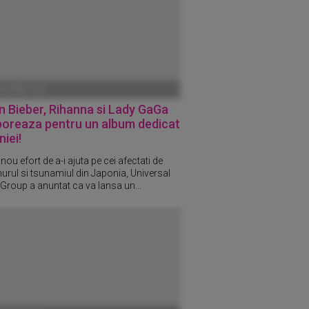
ANUARIE 1970
n Bieber, Rihanna si Lady GaGa
boreaza pentru un album dedicat
iei!
 nou efort de a-i ajuta pe cei afectati de
urul si tsunamiul din Japonia, Universal
Group a anuntat ca va lansa un...