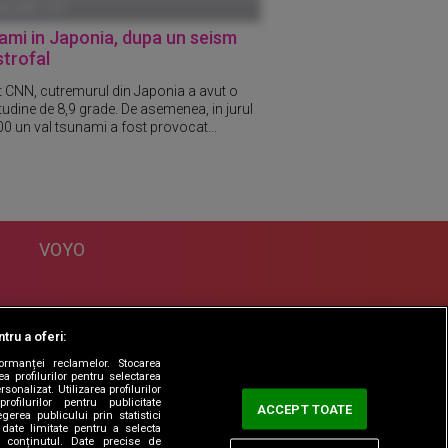
ANUARIE 1970
mi in Japonia, dupa un seism
trofal
it CNN, cutremurul din Japonia a avut o
udine de 8,9 grade. De asemenea, in jurul
00 un val tsunami a fost provocat...
VOYO
DESPRE
tru a oferi:
Politica Confidentialitate
formanței reclamelor. Stocarea
Contact
a profilurilor pentru selectarea
sonalizat. Utilizarea profilurilor
rofilurilor pentru publicitate
ACCEPT TOATE
erea publicului prin statistici
date limitate pentru a selecta
ta conținutul. Date precise de