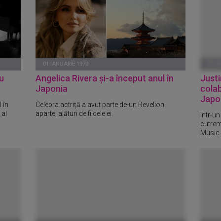
01 IANUARIE 1970
01 I
au
Angelica Rivera și-a început anul în
Justi
Japonia
cola
Japon
 în
Celebra actriță a avut parte de-un Revelion
 al
aparte, alături de fiicele ei.
Intr-un
cutrem
Music 