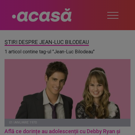
ȘTIRI DESPRE JEAN-LUC BILODEAU
1 articol contine tag-ul "Jean-Luc Bilodeau"
01 IANUARIE 1970
Află ce dorințe au adolescenții cu Debby Ryan și